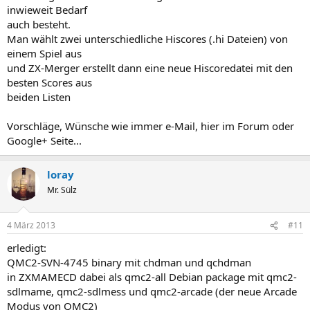
inwieweit Bedarf
auch besteht.
Man wählt zwei unterschiedliche Hiscores (.hi Dateien) von
einem Spiel aus
und ZX-Merger erstellt dann eine neue Hiscoredatei mit den
besten Scores aus
beiden Listen
Vorschläge, Wünsche wie immer e-Mail, hier im Forum oder
Google+ Seite...
loray
Mr. Sülz
4 März 2013
#11
erledigt:
QMC2-SVN-4745 binary mit chdman und qchdman
in ZXMAMECD dabei als qmc2-all Debian package mit qmc2-
sdlmame, qmc2-sdlmess und qmc2-arcade (der neue Arcade
Modus von QMC2)