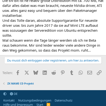
Die 64-Bit ist ne relativ große Distribution mit ca. 700 MB, hat
dafür alles dabei was man braucht, neueste NVidia driver, ATI
usw. alles ganz easy und bequem über den Paketmanager
installierbar.
Und das Tolle daran, absolute Supportgarantie für neueste
driver usw. bis zum Jahre 2017 da sie auf Mint LTE aufbaut
was sozusagen der Serveredition von Ubuntu entsprechen
sollte.
Mal schauen wenn die Tage länger werden ob ich ne Beta
raus bekomme. Mir sind leider wieder viele andere Dinge in
den Weg gekommen, so dass das Projekt mom. ruht...
Du musst dich einloggen oder registrieren, um hier zu antworten.
Facebook
X (Twitter)
Bluesky
LinkedIn
Reddit
Pinterest
Tumblr
WhatsApp
E-Mail
Li
Teilen:
ZX MAME CD Projekt
DE
Kontakt
Nutzungsbedingungen
Datenschutz
Hilfe und Impressum
Start
R