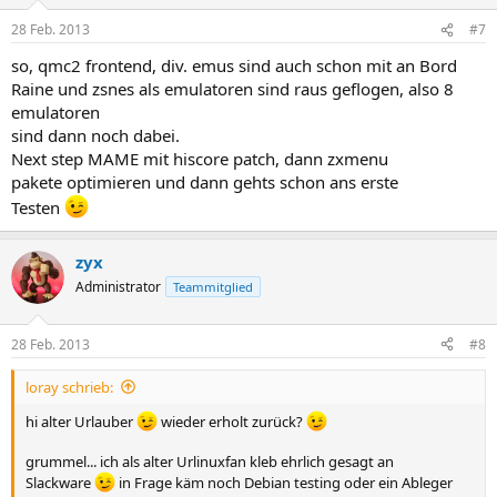
28 Feb. 2013
#7
so, qmc2 frontend, div. emus sind auch schon mit an Bord
Raine und zsnes als emulatoren sind raus geflogen, also 8
emulatoren
sind dann noch dabei.
Next step MAME mit hiscore patch, dann zxmenu
pakete optimieren und dann gehts schon ans erste
Testen
zyx
Administrator
Teammitglied
28 Feb. 2013
#8
loray schrieb:
hi alter Urlauber
wieder erholt zurück?
grummel... ich als alter Urlinuxfan kleb ehrlich gesagt an
Slackware
in Frage käm noch Debian testing oder ein Ableger