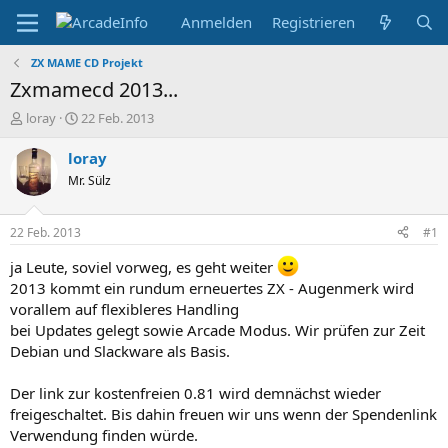
Anmelden
Registrieren
ZX MAME CD Projekt
Zxmamecd 2013...
E
E
loray
22 Feb. 2013
r
r
s
s
loray
t
t
Mr. Sülz
e
e
l
l
l
l
22 Feb. 2013
#1
e
t
r
a
ja Leute, soviel vorweg, es geht weiter
m
2013 kommt ein rundum erneuertes ZX - Augenmerk wird
vorallem auf flexibleres Handling
bei Updates gelegt sowie Arcade Modus. Wir prüfen zur Zeit
Debian und Slackware als Basis.
Der link zur kostenfreien 0.81 wird demnächst wieder
freigeschaltet. Bis dahin freuen wir uns wenn der Spendenlink
Verwendung finden würde.