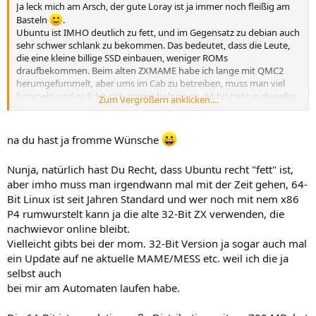
Ja leck mich am Arsch, der gute Loray ist ja immer noch fleißig am
Basteln
.
Ubuntu ist IMHO deutlich zu fett, und im Gegensatz zu debian auch
sehr schwer schlank zu bekommen. Das bedeutet, dass die Leute,
die eine kleine billige SSD einbauen, weniger ROMs
draufbekommen. Beim alten ZXMAME habe ich lange mit QMC2
herumgefummelt, aber ums im Cab zu betreiben, muss man viel
fummeln und es fühlt sich immer holprig an. 64-bit geht in dieselbe
Zum Vergrößern anklicken....
Richtung: Mehr PC-Emu-Distro und weg von Cab-Distro und Spielen
auf Low-End-Rechnern, was ich persönlich sehr schade finde. Aber
die bunte Grafik findet durchaus meine Gnade. Wirklich toll, dass du
na du hast ja fromme Wünsche
weiter dran arbeitest
Nunja, natürlich hast Du Recht, dass Ubuntu recht "fett" ist,
aber imho muss man irgendwann mal mit der Zeit gehen, 64-
Bit Linux ist seit Jahren Standard und wer noch mit nem x86
P4 rumwurstelt kann ja die alte 32-Bit ZX verwenden, die
nachwievor online bleibt.
Vielleicht gibts bei der mom. 32-Bit Version ja sogar auch mal
ein Update auf ne aktuelle MAME/MESS etc. weil ich die ja
selbst auch
bei mir am Automaten laufen habe.