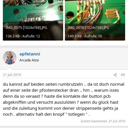
IMG_0075 [1024x768].JPG
IMG_0076 [1024x768].JPG
136.3 KB · Aufrufe: 12
149.5 KB · Aufrufe: 16
apfelanni
Arcade Atze
21 Juli 2010
#6
du kannst auf beiden seiten rumbrutzeln .. da ist doch normal
auf einer seite der pfostenstecker dran .. hm .. warum isses
denn da so veraast ? haste die kontakte der button pcb
abgekniffen und versucht auszulöten ? wenn du glück hast
und die zuleitung kommt von deiner strippenseite gehts ja
noch . alternativ halt den knopf " totlegen " .
Zuletzt bearbeitet:
21 Juli 2010