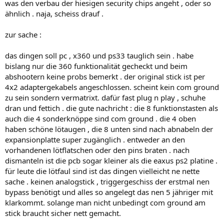
was den verbau der hiesigen security chips angeht , oder so
ähnlich . naja, scheiss drauf .
zur sache :
das dingen soll pc , x360 und ps33 tauglich sein . habe
bislang nur die 360 funktionalität gecheckt und beim
abshootern keine probs bemerkt . der original stick ist per
4x2 adaptergekabels angeschlossen. scheint kein com ground
zu sein sondern vermatrixt. dafür fast plug n play , schuhe
dran und fettich . die gute nachricht : die 8 funktionstasten als
auch die 4 sonderknöppe sind com ground . die 4 oben
haben schöne lötaugen , die 8 unten sind nach abnabeln der
expansionplatte super zugänglich . entweder an den
vorhandenen lötflatschen oder den pins braten . nach
dismanteln ist die pcb sogar kleiner als die eaxus ps2 platine .
für leute die lötfaul sind ist das dingen vielleicht ne nette
sache . keinen analogstick , triggergeschiss der erstmal nen
bypass benötigt und alles so angelegt das nen 5 jähriger mit
klarkommt. solange man nicht unbedingt com ground am
stick braucht sicher nett gemacht.