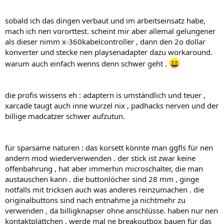
sobald ich das dingen verbaut und im arbeitseinsatz habe,
mach ich nen vororttest. scheint mir aber allemal gelungener
als dieser nimm x-360kabelcontroller , dann den 2o dollar
konverter und stecke nen playsenadapter dazu workaround.
warum auch einfach wenns denn schwer geht .
die profis wissens eh : adaptern is umständlich und teuer ,
xarcade taugt auch inne wurzel nix , padhacks nerven und der
billige madcatzer schwer aufzutun.
für sparsame naturen : das korsett könnte man ggfls für nen
andern mod wiederverwenden . der stick ist zwar keine
offenbahrung , hat aber immerhin microschalter, die man
austauschen kann . die buttonlöcher sind 28 mm , ginge
notfalls mit tricksen auch was anderes reinzumachen . die
originalbuttons sind nach entnahme ja nichtmehr zu
verwenden , da billigknapser ohne anschlüsse. haben nur nen
kontaktplättchen . werde mal ne breakoutbox bauen für das