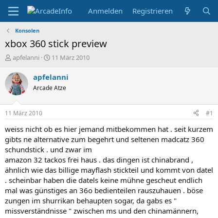
Anmelden
Registrieren
Konsolen
xbox 360 stick preview
E
E
apfelanni
11 März 2010
r
r
s
s
apfelanni
t
t
Arcade Atze
e
e
l
l
l
l
11 März 2010
#1
e
t
r
a
weiss nicht ob es hier jemand mitbekommen hat . seit kurzem
m
gibts ne alternative zum begehrt und seltenen madcatz 360
schundstick . und zwar im
amazon 32 tackos frei haus . das dingen ist chinabrand ,
ähnlich wie das billige mayflash stickteil und kommt von datel
. scheinbar haben die datels keine mühne gescheut endlich
mal was günstiges an 36o bedienteilen rauszuhauen . böse
zungen im shurrikan behaupten sogar, da gabs es "
missverständnisse " zwischen ms und den chinamännern,