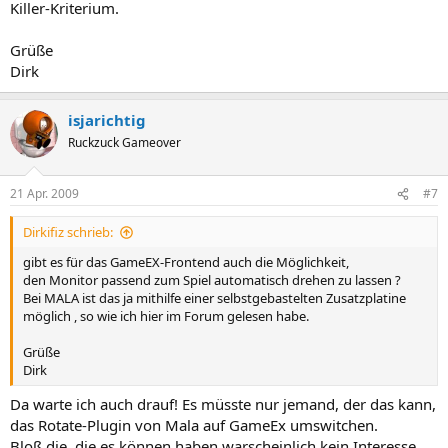
Killer-Kriterium.
Grüße
Dirk
isjarichtig
Ruckzuck Gameover
21 Apr. 2009
#7
Dirkifiz schrieb:
gibt es für das GameEX-Frontend auch die Möglichkeit,
den Monitor passend zum Spiel automatisch drehen zu lassen ?
Bei MALA ist das ja mithilfe einer selbstgebastelten Zusatzplatine
möglich , so wie ich hier im Forum gelesen habe.
Grüße
Dirk
Da warte ich auch drauf! Es müsste nur jemand, der das kann,
das Rotate-Plugin von Mala auf GameEx umswitchen.
Bloß die, die es können haben warscheinlich kein Interesse,