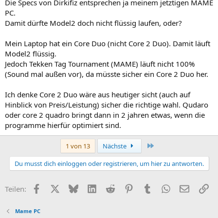
Die Specs von Dirkifiz entsprechen ja meinem jetztigen MAME
PC.
Damit dürfte Model2 doch nicht flüssig laufen, oder?
Mein Laptop hat ein Core Duo (nicht Core 2 Duo). Damit läuft
Model2 flüssig.
Jedoch Tekken Tag Tournament (MAME) läuft nicht 100%
(Sound mal außen vor), da müsste sicher ein Core 2 Duo her.
Ich denke Core 2 Duo wäre aus heutiger sicht (auch auf
Hinblick von Preis/Leistung) sicher die richtige wahl. Qudaro
oder core 2 quadro bringt dann in 2 jahren etwas, wenn die
programme hierfür optimiert sind.
Letzte
1 von 13
Nächste
Du musst dich einloggen oder registrieren, um hier zu antworten.
Facebook
X (Twitter)
Bluesky
LinkedIn
Reddit
Pinterest
Tumblr
WhatsApp
E-Mail
Li
Teilen:
Mame PC