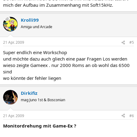
mich der Aufbau im Zusammenhang mit Soft15kHz.
Krolli99
Amiga und Arcade
21 Apr. 2009
#5
Super endlich eine Workschop
und möchte dazu auch gliech eine paar Fragen Los werden
wieso zeigte Gameex . nur 2000 Roms an ob wohl das 6500
sind
wo könnte der fehler liegen
Dirkifiz
mag Juno 1st & Bosconian
21 Apr. 2009
#6
Monitordrehung mit Game-Ex ?