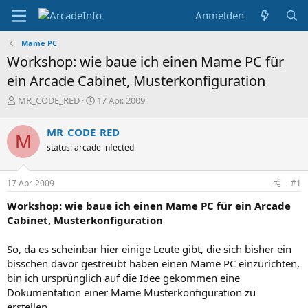
Anmelden
Mame PC
Workshop: wie baue ich einen Mame PC für
ein Arcade Cabinet, Musterkonfiguration
E
E
MR_CODE_RED
17 Apr. 2009
r
r
s
s
MR_CODE_RED
M
t
t
status: arcade infected
e
e
l
l
l
l
17 Apr. 2009
#1
e
t
r
a
Workshop: wie baue ich einen Mame PC für ein Arcade
m
Cabinet, Musterkonfiguration
So, da es scheinbar hier einige Leute gibt, die sich bisher ein
bisschen davor gestreubt haben einen Mame PC einzurichten,
bin ich ursprünglich auf die Idee gekommen eine
Dokumentation einer Mame Musterkonfiguration zu
erstellen.