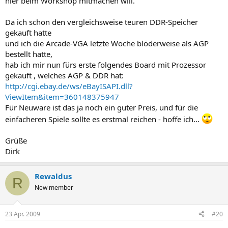
hier beim Workshop mitmachen will.
Da ich schon den vergleichsweise teuren DDR-Speicher
gekauft hatte
und ich die Arcade-VGA letzte Woche blöderweise als AGP
bestellt hatte,
hab ich mir nun fürs erste folgendes Board mit Prozessor
gekauft , welches AGP & DDR hat:
http://cgi.ebay.de/ws/eBayISAPI.dll?
ViewItem&item=360148375947
Für Neuware ist das ja noch ein guter Preis, und für die
einfacheren Spiele sollte es erstmal reichen - hoffe ich...
Grüße
Dirk
Rewaldus
R
New member
23 Apr. 2009
#20