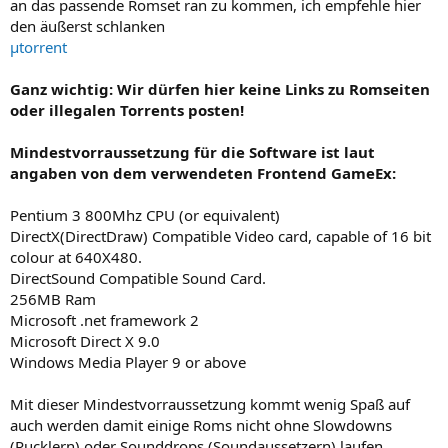
an das passende Romset ran zu kommen, ich empfehle hier
den äußerst schlanken
µtorrent
Ganz wichtig: Wir dürfen hier keine Links zu Romseiten
oder illegalen Torrents posten!
Mindestvorraussetzung für die Software ist laut
angaben von dem verwendeten Frontend GameEx:
Pentium 3 800Mhz CPU (or equivalent)
DirectX(DirectDraw) Compatible Video card, capable of 16 bit
colour at 640X480.
DirectSound Compatible Sound Card.
256MB Ram
Microsoft .net framework 2
Microsoft Direct X 9.0
Windows Media Player 9 or above
Mit dieser Mindestvorraussetzung kommt wenig Spaß auf
auch werden damit einige Roms nicht ohne Slowdowns
(Rucklern) oder Sounddrops (Soundaussetzern) laufen.