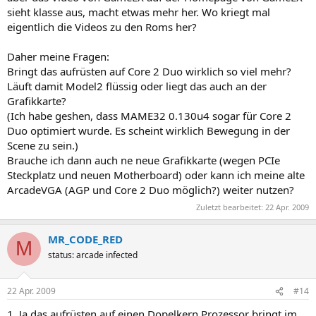
sieht klasse aus, macht etwas mehr her. Wo kriegt mal
eigentlich die Videos zu den Roms her?
Daher meine Fragen:
Bringt das aufrüsten auf Core 2 Duo wirklich so viel mehr?
Läuft damit Model2 flüssig oder liegt das auch an der
Grafikkarte?
(Ich habe geshen, dass MAME32 0.130u4 sogar für Core 2
Duo optimiert wurde. Es scheint wirklich Bewegung in der
Scene zu sein.)
Brauche ich dann auch ne neue Grafikkarte (wegen PCIe
Steckplatz und neuen Motherboard) oder kann ich meine alte
ArcadeVGA (AGP und Core 2 Duo möglich?) weiter nutzen?
Zuletzt bearbeitet:
22 Apr. 2009
MR_CODE_RED
M
status: arcade infected
22 Apr. 2009
#14
1. Ja das aufrüsten auf einen Dopelkern Prozessor bringt im