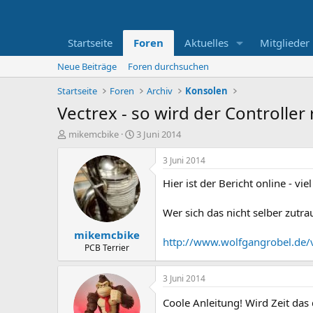
Startseite
Foren
Aktuelles
Mitglieder
Neue Beiträge
Foren durchsuchen
Startseite
Foren
Archiv
Konsolen
Vectrex - so wird der Controller 
E
E
mikemcbike
3 Juni 2014
r
r
s
s
3 Juni 2014
t
t
Hier ist der Bericht online - vie
e
e
l
l
l
l
Wer sich das nicht selber zutra
e
t
mikemcbike
r
a
http://www.wolfgangrobel.de/v
m
PCB Terrier
3 Juni 2014
Coole Anleitung! Wird Zeit da