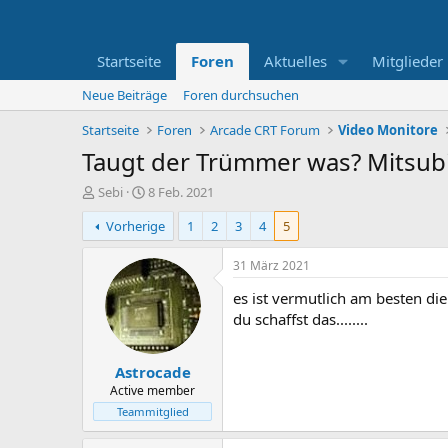
Startseite
Foren
Aktuelles
Mitglieder
Neue Beiträge
Foren durchsuchen
Startseite
Foren
Arcade CRT Forum
Video Monitore
Taugt der Trümmer was? Mitsub
E
E
Sebi
8 Feb. 2021
r
r
Vorherige
1
2
3
4
5
s
s
t
t
e
e
31 März 2021
l
l
es ist vermutlich am besten d
l
l
e
t
du schaffst das........
r
a
m
Astrocade
Active member
Teammitglied