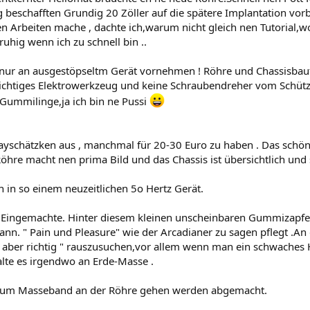
 beschafften Grundig 20 Zöller auf die spätere Implantation vorb
len Arbeiten mache , dachte ich,warum nicht gleich nen Tutorial,w
h ruhig wenn ich zu schnell bin ..
n nur an ausgestöpseltm Gerät vornehmen ! Röhre und Chassisba
richtiges Elektrowerkzeug und keine Schraubendreher vom Schütz
r Gummilinge,ja ich bin ne Pussi
bayschätzken aus , manchmal für 20-30 Euro zu haben . Das schöne 
hre macht nen prima Bild und das Chassis ist übersichtlich und s
drin in so einem neuzeitlichen 5o Hertz Gerät.
ns Eingemachte. Hinter diesem kleinen unscheinbaren Gummizapfe
nn. " Pain und Pleasure" wie der Arcadianer zu sagen pflegt .An
 aber richtig " rauszusuchen,vor allem wenn man ein schwaches He
lte es irgendwo an Erde-Masse .
e zum Masseband an der Röhre gehen werden abgemacht.