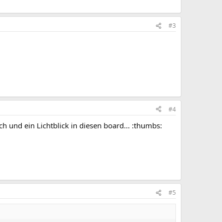
#3
#4
ch und ein Lichtblick in diesen board... :thumbs:
#5