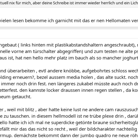
uell nix für mich, aber deine Schreibe ist immer wieder herrlich und ein Lich
ielen lesen bekomme ich garnicht mit das er nen Hellomaten verba
eingebaut ( links hinten mit plastikabstandshaltern angeschraubt)
hnelle vorne am türschalter abgegriffen) und zum testen ne alte p
us ist, hat nen hello mehr platz im bauch als so mancher joghurt
d überarbeiten , evtl andere knöbbe, aufgebohrtes schloss wechsel
ding erneuern?, bezel aussem media holen , das alte suckt. nochm
e immer noch drin fest. nen längeres zukabel müsste auch noch dr
etterfest. den kannste locker draussen innen regen stellen , da 
ineum getaucht.
ker , weil mit blitz , aber hatte keine lust ne andere cam rauszus
re zu tauschen. in diesem hellmodell ist ne trübe plexe drin , da
llo hatte ich ich mal ne superdicke getönte braune sicherheitsgla
fällt mir das das nicht so recht , weil der bildcharakter nachteili
 warmup. demächste bekommt dann der jumbo quadro ne neue röhre