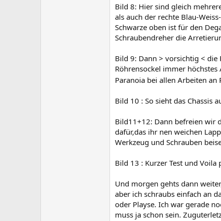
Bild 8: Hier sind gleich mehre
als auch der rechte Blau-Weiss-
Schwarze oben ist für den Degau
Schraubendreher die Arretierung
Bild 9: Dann > vorsichtig < di
Röhrensockel immer höchstes Au
Paranoia bei allen Arbeiten an
Bild 10 : So sieht das Chassis 
Bild11+12: Dann befreien wir di
dafür,das ihr nen weichen Lap
Werkzeug und Schrauben beiseit
Bild 13 : Kurzer Test und Voila
Und morgen gehts dann weiter,
aber ich schraubs einfach an d
oder Playse. Ich war gerade n
muss ja schon sein. Zuguterlet