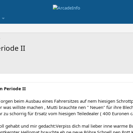
riode II
n Periode II
Morgen beim Ausbau eines Fahrersitzes auf nem hiesigen Schrott
 was willste machen , Mutti brauchte nen " Neuen" für ihre Blechb
 zu schorrig für Ersatz vom hiesigen Teiledealer ( 400 Euronen c
ll gehabt und mir gedacht:Verpiss dich mal lieber inne warme Bu
entkernter Hellomat brauchte eh ne neue Röhre.Schnell nen Pott