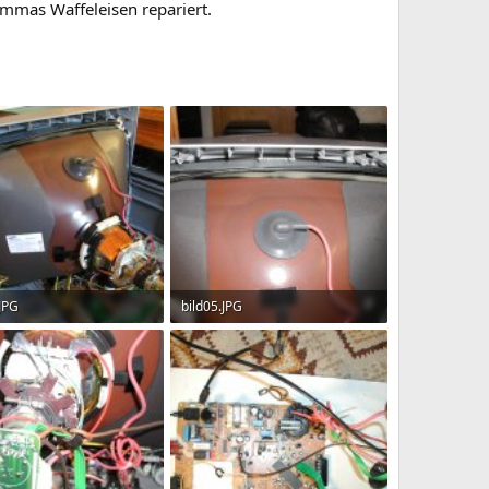
Ommas Waffeleisen repariert.
.JPG
bild05.JPG
KB · Aufrufe: 255
409.2 KB · Aufrufe: 197