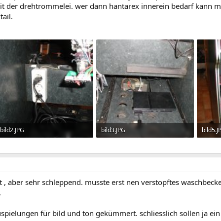
mit der drehtrommelei. wer dann hantarex innerein bedarf kann ma
ail.
bild2.JPG
bild3.JPG
bild5.J
194.2 KB · Aufrufe: 176
218.6 KB · Aufrufe: 174
236.8 
 , aber sehr schleppend. musste erst nen verstopftes waschbe
.
pielungen für bild und ton gekümmert. schliesslich sollen ja ein