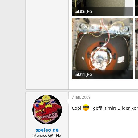
bild06.JPG
382.8 KB · Aufrufe: 210
bild11.JPG
482.4 KB · Aufrufe: 202
7 Jan. 2009
Cool
, gefällt mir! Bilder 
speleo_de
Monaco GP - No