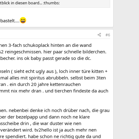
tblick in diesen board... :thumbs:
stelt....
#6
, nen 3-fach schukoplack hinten an die wand
s2 reingeschmissen. hier paar schnelle bilderchen.
becher. ins ok baby passt gerade so die dc.
n ( sieht echt ugly aus ), loch inner türe kitten +
al alles mit spiritus abrubbeln. selbst beim 3ten
an . ein durch 20 jahre kettenrauchen
kommt nix mehr dran . und tierchen findeste da auch
uchen. nebenbei denke ich noch drüber nach, die grau
rüber der bezelpapp und dann noch ne klare
sscheibe drin , die war duster wie nen
g verändert wird. tv2hello ist ja auch mehr nen
 spendiert. habe schon ne richtig gute da und