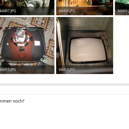
bild07.JPG
bild08.JPG
bild09
394 KB · Aufrufe: 174
476.1 KB · Aufrufe: 213
458.4 
bild12.JPG
bild13.JPG
531.6 KB · Aufrufe: 209
402.4 KB · Aufrufe: 274
kommen noch?