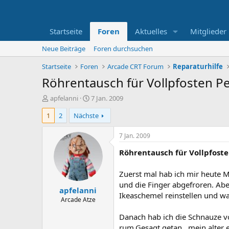
Startseite
Foren
Aktuelles
Mitglieder
Neue Beiträge
Foren durchsuchen
Startseite
Foren
Arcade CRT Forum
Reparaturhilfe
Röhrentausch für Vollpfosten Pe
E
E
apfelanni
7 Jan. 2009
r
r
1
2
Nächste
s
s
t
t
e
e
7 Jan. 2009
l
l
Röhrentausch für Vollpfoste
l
l
e
t
r
a
Zuerst mal hab ich mir heute 
m
und die Finger abgefroren. Aber
apfelanni
Ikeaschemel reinstellen und war
Arcade Atze
Danach hab ich die Schnauze vo
rum.Gesagt getan , mein alter 