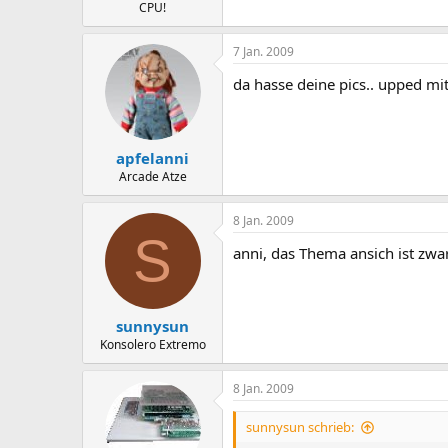
CPU!
7 Jan. 2009
da hasse deine pics.. upped mit 
apfelanni
Arcade Atze
8 Jan. 2009
S
anni, das Thema ansich ist zwar
sunnysun
Konsolero Extremo
8 Jan. 2009
sunnysun schrieb: