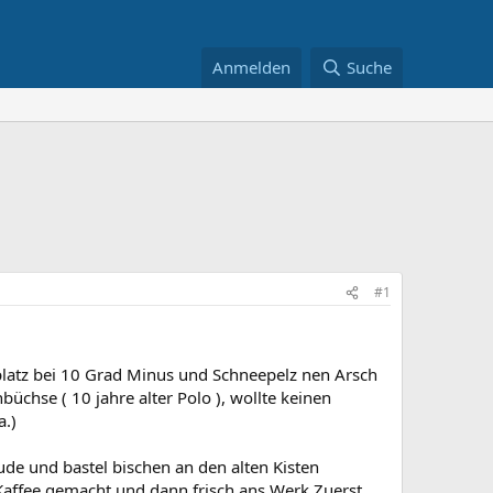
Anmelden
Suche
#1
platz bei 10 Grad Minus und Schneepelz nen Arsch
üchse ( 10 jahre alter Polo ), wollte keinen
a.)
de und bastel bischen an den alten Kisten
 Kaffee gemacht und dann frisch ans Werk.Zuerst