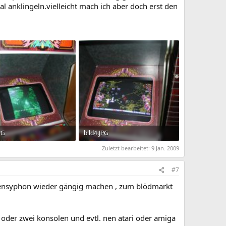
l anklingeln.vielleicht mach ich aber doch erst den
PG
bild4.JPG
KB · Aufrufe: 269
227.3 KB · Aufrufe: 228
Zuletzt bearbeitet:
9 Jan. 2009
#7
ckensyphon wieder gängig machen , zum blödmarkt
 oder zwei konsolen und evtl. nen atari oder amiga