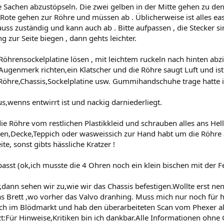
re Sachen abzustöpseln. Die zwei gelben in der Mitte gehen zu de
Rote gehen zur Röhre und müssen ab . Üblicherweise ist alles easy
ss zuständig und kann auch ab . Bitte aufpassen , die Stecker si
 zur Seite biegen , dann gehts leichter.
e Röhrensockelplatine lösen , mit leichtem ruckeln nach hinten ab
genmerk richten,ein Klatscher und die Röhre saugt Luft und ist 
 Röhre,Chassis,Sockelplatine usw. Gummihandschuhe trage hatte i
aus,wenns entwirrt ist und nackig darniederliegt.
e Röhre vom restlichen Plastikkleid und schrauben alles ans Hell
pen,Decke,Teppich oder wasweissich zur Hand habt um die Röhre
e, sonst gibts hässliche Kratzer !
 passt (ok,ich musste die 4 Ohren noch ein klein bischen mit der F
dann sehen wir zu,wie wir das Chassis befestigen.Wollte erst 
as Brett ,wo vorher das Valvo dranhing. Muss mich nur noch für h
och im Blödmarkt und hab den überarbeiteten Scan vom Phexer al
zt:Für Hinweise,Kritiken bin ich dankbar.Alle Informationen oh