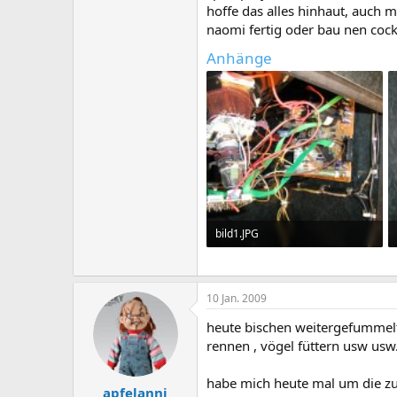
hoffe das alles hinhaut, auch 
naomi fertig oder bau nen cockt
Anhänge
bild1.JPG
246.3 KB · Aufrufe: 211
10 Jan. 2009
heute bischen weitergefummelt
rennen , vögel füttern usw usw
habe mich heute mal um die zus
apfelanni