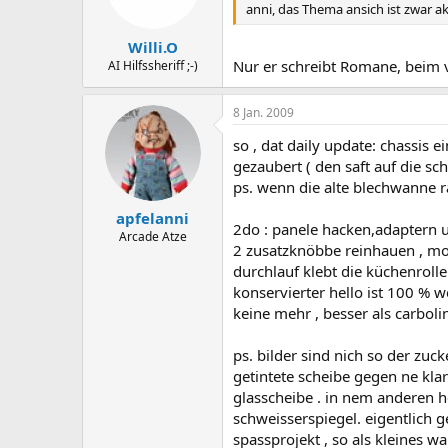
anni, das Thema ansich ist zwar akt
Willi.O
Nur er schreibt Romane, beim v
AI Hilfssheriff ;-)
8 Jan. 2009
so , dat daily update: chassis 
gezaubert ( den saft auf die sc
ps. wenn die alte blechwanne ra
apfelanni
2do : panele hacken,adaptern un
Arcade Atze
2 zusatzknöbbe reinhauen , mol
durchlauf klebt die küchenroll
konservierter hello ist 100 % w
keine mehr , besser als carbol
ps. bilder sind nich so der zuc
getintete scheibe gegen ne kla
glasscheibe . in nem anderen he
schweisserspiegel. eigentlich ge
spassprojekt , so als kleines