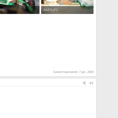
.JPG
bild10.JPG
KB · Aufrufe: 220
502.4 KB · Aufrufe: 249
Zuletzt bearbeitet:
7 Jan. 2009
#2