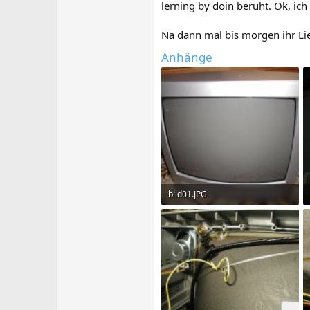
lerning by doin beruht. Ok, ic
Na dann mal bis morgen ihr Li
Anhänge
bild01.JPG
372.4 KB · Aufrufe: 235