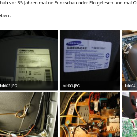
h hab vor 35 Jahren mal ne Funkschau oder Elo gelesen und mal 
eben .
bild02.JPG
bild03.JPG
bild04
284.3 KB · Aufrufe: 181
267.5 KB · Aufrufe: 176
451.2 