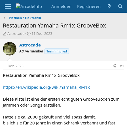
Anmelden
Registrieren
Platinen / Elektronik
Restauration Yamaha Rm1x GrooveBox
E
E
Astrocade
11 Dez. 2023
r
r
s
s
Astrocade
t
t
Active member
Teammitglied
e
e
l
l
l
l
11 Dez. 2023
#1
e
t
r
a
Restauration Yamaha Rm1x GrooveBox
m
https://en.wikipedia.org/wiki/Yamaha_RM1x
Diese Kiste ist eine der ersten echt guten GrooveBoxen zum
Jammen oder Songs erstellen.
Hatte sie ca. 2000 gekauft und viel spass damit,
bis ich sie für 20 Jahre in einen Schrank verbannt und fast