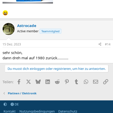
Astrocade
Active member
Teammitglied
15 Dez. 2023
#14
sehr schön,
dann dreh mal auf 1980 zurück...........
Du musst dich einloggen oder registrieren, um hier zu antworten.
Facebook
X (Twitter)
Bluesky
LinkedIn
Reddit
Pinterest
Tumblr
WhatsApp
E-Mail
Li
Teilen:
Platinen / Elektronik
DE
Kontakt
Nutzungsbedingungen
Datenschutz