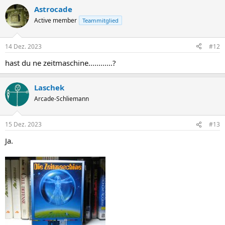
Astrocade
Active member
Teammitglied
14 Dez. 2023
#12
hast du ne zeitmaschine............?
Laschek
Arcade-Schliemann
15 Dez. 2023
#13
Ja.