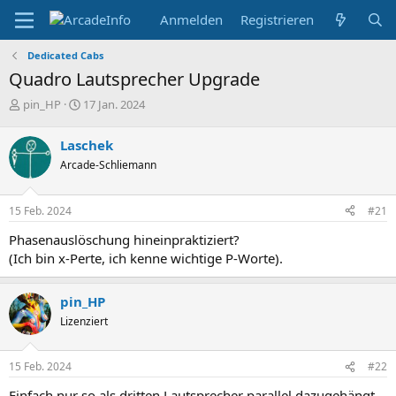
Anmelden
Registrieren
Dedicated Cabs
Quadro Lautsprecher Upgrade
E
E
pin_HP
17 Jan. 2024
r
r
s
s
Laschek
t
t
Arcade-Schliemann
e
e
l
l
l
l
15 Feb. 2024
#21
e
t
r
a
Phasenauslöschung hineinpraktiziert?
m
(Ich bin x-Perte, ich kenne wichtige P-Worte).
pin_HP
Lizenziert
15 Feb. 2024
#22
Einfach nur so als dritten Lautsprecher parallel dazugehängt.