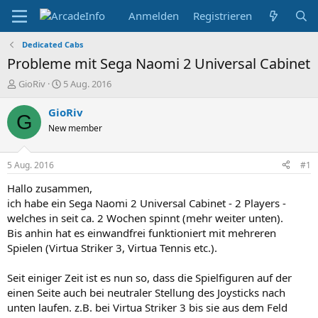
Anmelden
Registrieren
Dedicated Cabs
Probleme mit Sega Naomi 2 Universal Cabinet
E
E
GioRiv
5 Aug. 2016
r
r
s
s
GioRiv
G
t
t
New member
e
e
l
l
l
l
5 Aug. 2016
#1
e
t
r
a
Hallo zusammen,
m
ich habe ein Sega Naomi 2 Universal Cabinet - 2 Players -
welches in seit ca. 2 Wochen spinnt (mehr weiter unten).
Bis anhin hat es einwandfrei funktioniert mit mehreren
Spielen (Virtua Striker 3, Virtua Tennis etc.).
Seit einiger Zeit ist es nun so, dass die Spielfiguren auf der
einen Seite auch bei neutraler Stellung des Joysticks nach
unten laufen. z.B. bei Virtua Striker 3 bis sie aus dem Feld