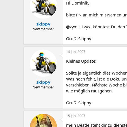
Hi Dominik,
bitte PN an mich mit Namen un
skippy
@zyx: Hi zyx, könntest Du den
New member
Gruß. Skippy.
14 Jan. 2007
Kleines Update:
Sollte ja eigentlich dies Woch
Was noch fehlt, ist die Doku un
skippy
verschieben. Nächste Woche bi
New member
wie möglich rausgehen.
Gruß. Skippy.
15 Jan. 2007
mein Beatle steht dir zu diens