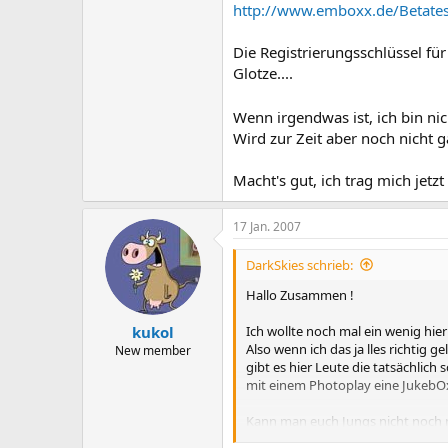
http://www.emboxx.de/Betate
Die Registrierungsschlüssel fü
Glotze....
Wenn irgendwas ist, ich bin ni
Wird zur Zeit aber noch nicht g
Macht's gut, ich trag mich jetzt 
17 Jan. 2007
DarkSkies schrieb:
Hallo Zusammen !
Ich wollte noch mal ein wenig hier
kukol
Also wenn ich das ja lles richtig g
New member
gibt es hier Leute die tatsächlich
mit einem Photoplay eine JukebO
Kann man euch Jungs nicht noch m
Welches Betriebssystem habt ihr v