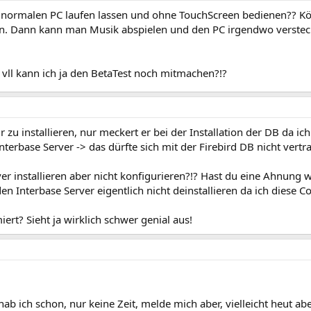
ormalen PC laufen lassen und ohne TouchScreen bedienen?? Könn
n. Dann kann man Musik abspielen und den PC irgendwo versteck
 vll kann ich ja den BetaTest noch mitmachen?!?
 zu installieren, nur meckert er bei der Installation der DB da ic
terbase Server -> das dürfte sich mit der Firebird DB nicht vertr
er installieren aber nicht konfigurieren?!? Hast du eine Ahnung w
Interbase Server eigentlich nicht deinstallieren da ich diese Co
t? Sieht ja wirklich schwer genial aus!
ab ich schon, nur keine Zeit, melde mich aber, vielleicht heut ab