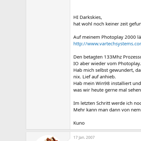
Welchen Treiber habt ihr fuer das
Welche Software habt ihr fuer die
...
HI Darkskies,
hat wohl noch keiner zeit gefu
Gruß
aus dem schoenen
Auf meinem Photoplay 2000 läuf
Oberbergischem
http://www.vartechsystems.co
DarkSkies
Den betagten 133Mhz Prozessor
IO aber wieder vom Photoplay.
Hab mich selbst gewundert, da
nix. Lief auf anhieb.
Hab mein Win98 installiert un
was wir heute gerne mal sehen
Im letzten Schritt werde ich n
Mehr kann man dann von nem o
Kuno
17 Jan. 2007