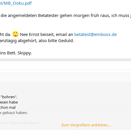
st/MB_Doku.pdf
r die angemeldeten Betatester gehen morgen früh raus, ich muss j
cht da.
Nee Ernst beiseit, email an
betatest@emboxx.de
anztägig abgehört, also bitte Geduld.
ins Bett. Skippy.
 "bohren".
elesen habe
 schon mal
x gebaut haben.
ehr Info's entlocken ?
Zum Vergrößern anklicken....
erwendet 98, 98SE, ME, 2000... ???