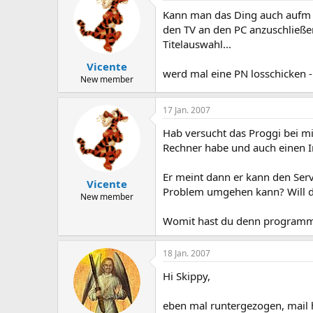
Kann man das Ding auch aufm n
den TV an den PC anzuschließe
Titelauswahl...
Vicente
werd mal eine PN losschicken -
New member
17 Jan. 2007
Hab versucht das Proggi bei mir
Rechner habe und auch einen In
Er meint dann er kann den Serv
Vicente
Problem umgehen kann? Will den 
New member
Womit hast du denn programmier
18 Jan. 2007
Hi Skippy,
eben mal runtergezogen, mail h