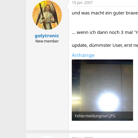
19 Jan. 2007
und was macht ein guter braver 
... wenn ich dann noch 3 mal "
golytronic
New member
update, dümmster User, erst ne
Anhänge
Fehlermeldungstart.JPG
52.6 KB · Aufrufe: 89