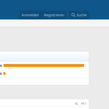
Anmelden
Registrieren
Suche
%
%
#61