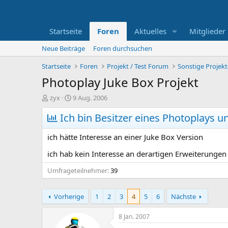
Startseite
Foren
Aktuelles
Mitglieder
Neue Beiträge
Foren durchsuchen
Startseite
Foren
Projekt / Test Forum
Sonstige Projekt
Photoplay Juke Box Projekt
E
E
zyx
9 Aug. 2006
r
r
s
Ich bin Besitzer eines Photoplays u
s
t
t
e
e
ich hätte Interesse an einer Juke Box Version
l
l
l
l
ich hab kein Interesse an derartigen Erweiterungen
e
t
Umfrageteilnehmer
r
a
39
m
Vorherige
1
2
3
4
5
6
Nächste
8 Jan. 2007