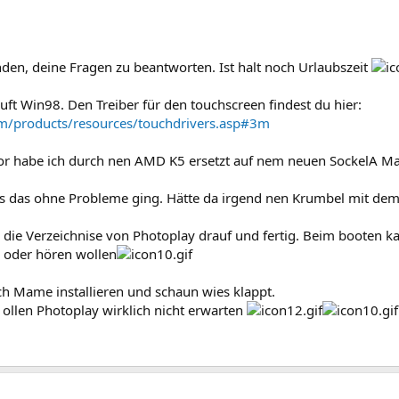
 Touchpanel verwendet und wo ist der her ?
 Musik verwendet ?
nden, deine Fragen zu beantworten. Ist halt noch Urlaubszeit
t Win98. Den Treiber für den touchscreen findest du hier:
m/products/resources/touchdrivers.asp#3m
 habe ich durch nen AMD K5 ersetzt auf nem neuen SockelA Main
s das ohne Probleme ging. Hätte da irgend nen Krumbel mit dem 
d die Verzeichnise von Photoplay drauf und fertig. Beim booten
 oder hören wollen
och Mame installieren und schaun wies klappt.
llen Photoplay wirklich nicht erwarten