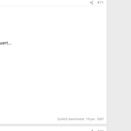
#71
ert...
Zuletzt bearbeitet:
19 Jan. 2007