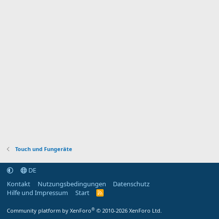
Touch und Fungeräte
DE
Kontakt
Nutzungsbedingungen
Datenschutz
Hilfe und Impressum
Start
R
S
S
®
Community platform by XenForo
© 2010-2026 XenForo Ltd.