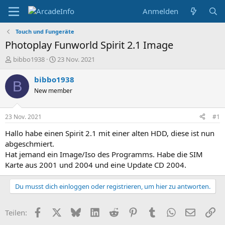
Anmelden
Touch und Fungeräte
Photoplay Funworld Spirit 2.1 Image
E
E
bibbo1938
23 Nov. 2021
r
r
s
s
bibbo1938
B
t
t
New member
e
e
l
l
l
l
23 Nov. 2021
#1
e
t
r
a
Hallo habe einen Spirit 2.1 mit einer alten HDD, diese ist nun
m
abgeschmiert.
Hat jemand ein Image/Iso des Programms. Habe die SIM
Karte aus 2001 und 2004 und eine Update CD 2004.
Du musst dich einloggen oder registrieren, um hier zu antworten.
Facebook
X (Twitter)
Bluesky
LinkedIn
Reddit
Pinterest
Tumblr
WhatsApp
E-Mail
Li
Teilen: