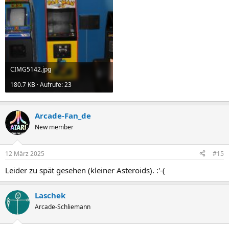
CIMG5142.jpg
180.7 KB · Aufrufe: 23
Arcade-Fan_de
New member
12 März 2025
#15
Leider zu spät gesehen (kleiner Asteroids). :'-(
Laschek
Arcade-Schliemann