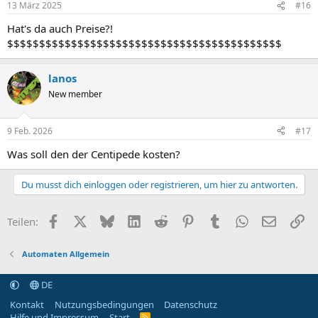
13 März 2025
#16
Hat's da auch Preise?!
$$$$$$$$$$$$$$$$$$$$$$$$$$$$$$$$$$$$$$$$$$$
lanos
New member
9 Feb. 2026
#17
Was soll den der Centipede kosten?
Du musst dich einloggen oder registrieren, um hier zu antworten.
Facebook
X (Twitter)
Bluesky
LinkedIn
Reddit
Pinterest
Tumblr
WhatsApp
E-Mail
Li
Teilen:
Automaten Allgemein
DE
Kontakt
Nutzungsbedingungen
Datenschutz
Hilfe und Impressum
Start
R