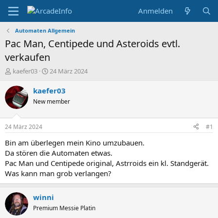
Anmelden
Automaten Allgemein
Pac Man, Centipede und Asteroids evtl.
verkaufen
E
E
kaefer03
24 März 2024
r
r
s
s
kaefer03
t
t
New member
e
e
l
l
l
l
24 März 2024
#1
e
t
r
a
Bin am überlegen mein Kino umzubauen.
m
Da stören die Automaten etwas.
Pac Man und Centipede original, Astrroids ein kl. Standgerät.
Was kann man grob verlangen?
winni
Premium Messie Platin