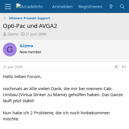
Anmelden
Registrieren
Ultimarc Produkt Support
Opti-Pac und AVGA2
E
E
Gizmo
21 Juni 2009
r
r
s
s
Gizmo
G
t
t
New member
e
e
l
l
l
l
21 Juni 2009
#1
e
t
r
a
Hallo liebes Forum,
m
nochmals an Alle vielen Dank, die mir bei meinem Cab-
Umbau (Virtua Striker zu Mame) geholfen haben. Das Ganze
läuft jetzt stabil!
Nun habe ich 2 Probleme, die ich noch hinbekommen
möchte: