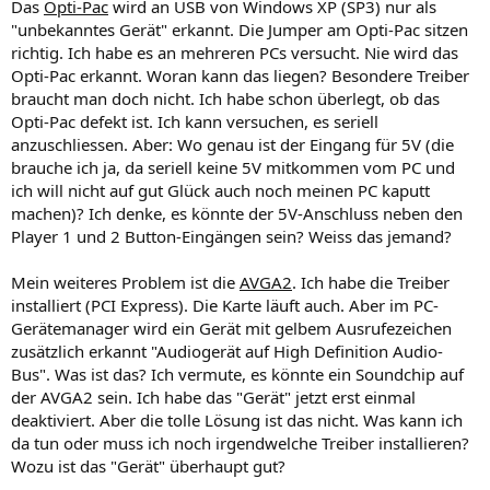
Das
Opti-Pac
wird an USB von Windows XP (SP3) nur als
"unbekanntes Gerät" erkannt. Die Jumper am Opti-Pac sitzen
richtig. Ich habe es an mehreren PCs versucht. Nie wird das
Opti-Pac erkannt. Woran kann das liegen? Besondere Treiber
braucht man doch nicht. Ich habe schon überlegt, ob das
Opti-Pac defekt ist. Ich kann versuchen, es seriell
anzuschliessen. Aber: Wo genau ist der Eingang für 5V (die
brauche ich ja, da seriell keine 5V mitkommen vom PC und
ich will nicht auf gut Glück auch noch meinen PC kaputt
machen)? Ich denke, es könnte der 5V-Anschluss neben den
Player 1 und 2 Button-Eingängen sein? Weiss das jemand?
Mein weiteres Problem ist die
AVGA2
. Ich habe die Treiber
installiert (PCI Express). Die Karte läuft auch. Aber im PC-
Gerätemanager wird ein Gerät mit gelbem Ausrufezeichen
zusätzlich erkannt "Audiogerät auf High Definition Audio-
Bus". Was ist das? Ich vermute, es könnte ein Soundchip auf
der AVGA2 sein. Ich habe das "Gerät" jetzt erst einmal
deaktiviert. Aber die tolle Lösung ist das nicht. Was kann ich
da tun oder muss ich noch irgendwelche Treiber installieren?
Wozu ist das "Gerät" überhaupt gut?