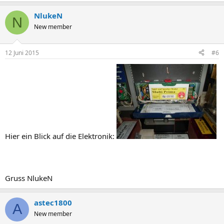
NlukeN
N
New member
12 Juni 2015
#6
Hier ein Blick auf die Elektronik:
Gruss NlukeN
astec1800
A
New member