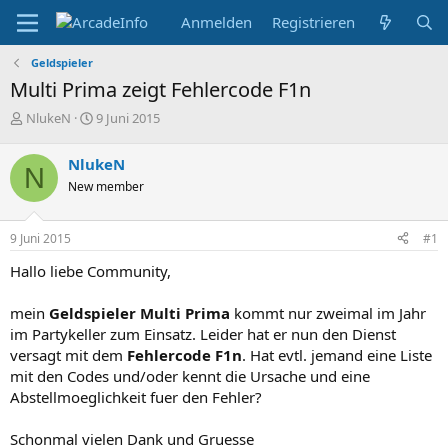
Anmelden
Registrieren
Geldspieler
Multi Prima zeigt Fehlercode F1n
E
E
NlukeN
9 Juni 2015
r
r
s
s
NlukeN
N
t
t
New member
e
e
l
l
l
l
9 Juni 2015
#1
e
t
r
a
Hallo liebe Community,
m
mein
Geldspieler Multi Prima
kommt nur zweimal im Jahr
im Partykeller zum Einsatz. Leider hat er nun den Dienst
versagt mit dem
Fehlercode F1n
. Hat evtl. jemand eine Liste
mit den Codes und/oder kennt die Ursache und eine
Abstellmoeglichkeit fuer den Fehler?
Schonmal vielen Dank und Gruesse