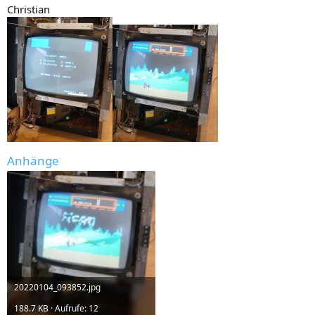
Christian
Anhänge
20220104_093852.jpg
188.7 KB · Aufrufe: 12