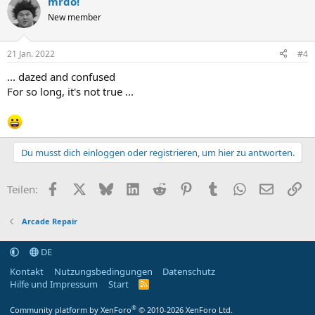
mrdo!
New member
21 Jan. 2022
#4
... dazed and confused
For so long, it's not true ...
Du musst dich einloggen oder registrieren, um hier zu antworten.
Facebook
X (Twitter)
Bluesky
LinkedIn
Reddit
Pinterest
Tumblr
WhatsApp
E-Mail
Li
Teilen:
Arcade Repair
DE
Kontakt
Nutzungsbedingungen
Datenschutz
Hilfe und Impressum
Start
R
S
S
®
Community platform by XenForo
© 2010-2026 XenForo Ltd.