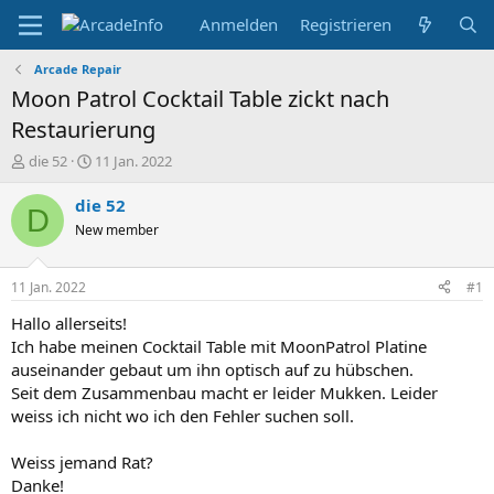
Anmelden
Registrieren
Arcade Repair
Moon Patrol Cocktail Table zickt nach
Restaurierung
E
E
die 52
11 Jan. 2022
r
r
s
s
die 52
D
t
t
New member
e
e
l
l
l
l
11 Jan. 2022
#1
e
t
r
a
Hallo allerseits!
m
Ich habe meinen Cocktail Table mit MoonPatrol Platine
auseinander gebaut um ihn optisch auf zu hübschen.
Seit dem Zusammenbau macht er leider Mukken. Leider
weiss ich nicht wo ich den Fehler suchen soll.
Weiss jemand Rat?
Danke!