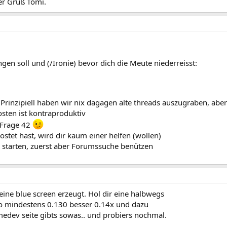
ber Gruß Tomi.
ngen soll und (/Ironie) bevor dich die Meute niederreisst:
rinzipiell haben wir nix dagagen alte threads auszugraben, aber 2
osten ist kontraproduktiv
e Frage 42
stet hast, wird dir kaum einer helfen (wollen)
starten, zuerst aber Forumssuche benützen
eine blue screen erzeugt. Hol dir eine halbwegs
o mindestens 0.130 besser 0.14x und dazu
edev seite gibts sowas.. und probiers nochmal.