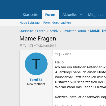
Startseite
Foren
Aktuelles
Mitglieder
Neue Beiträge
Foren durchsuchen
Startseite
Foren
Archiv
Emulator Forum
MAME - Em
Mame Fragen
E
E
Tomi73
22 Juni 2014
r
r
s
s
22 Juni 2014
t
t
T
Hallo,
e
e
l
l
ich bin ein blutiger Anfänger 
l
l
Allerdings habe ich einen Nin
e
t
wunderbar. Jetzt habe ich mir
Tomi73
r
a
u starten will schaltet sich der 
m
New member
Woran kann das liegen? Firewal
Ränzo's Installationsanweisunge