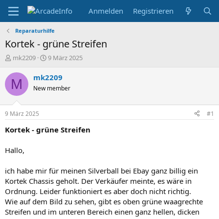
Anmelden
Registrieren
Reparaturhilfe
Kortek - grüne Streifen
E
E
mk2209
9 März 2025
r
r
s
s
mk2209
M
t
t
New member
e
e
l
l
l
l
9 März 2025
#1
e
t
r
a
Kortek - grüne Streifen
m
Hallo,
ich habe mir für meinen Silverball bei Ebay ganz billig ein
Kortek Chassis geholt. Der Verkäufer meinte, es wäre in
Ordnung. Leider funktioniert es aber doch nicht richtig.
Wie auf dem Bild zu sehen, gibt es oben grüne waagrechte
Streifen und im unteren Bereich einen ganz hellen, dicken