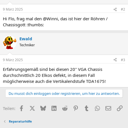
9 März 2025
#2
Hi Flo, frag mal den @Winni, das ist hier der Röhren /
Chassisgott :thumbs:
Ewald
Techniker
9 März 2025
#3
Erfahrungsgemäß sind bei diesen 20" VGA Chassis
durchschnittlich 20 Elkos defekt, in diesem Fall
möglicherweise auch die Vertikalendstufe TDA1675!
Du musst dich einloggen oder registrieren, um hier zu antworten.
Facebook
X (Twitter)
Bluesky
LinkedIn
Reddit
Pinterest
Tumblr
WhatsApp
E-Mail
Li
Teilen:
Reparaturhilfe