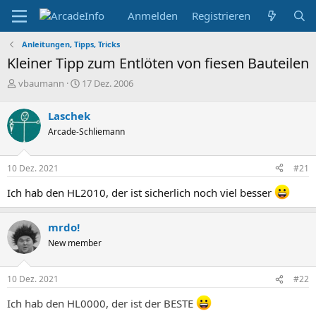
Anmelden
Registrieren
Anleitungen, Tipps, Tricks
Kleiner Tipp zum Entlöten von fiesen Bauteilen
E
E
vbaumann
17 Dez. 2006
r
r
s
s
Laschek
t
t
Arcade-Schliemann
e
e
l
l
l
l
10 Dez. 2021
#21
e
t
r
a
Ich hab den HL2010, der ist sicherlich noch viel besser
m
mrdo!
New member
10 Dez. 2021
#22
Ich hab den HL0000, der ist der BESTE