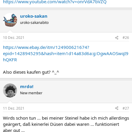
https://www.youtube.com/watch?v=onrVdA7bVZQ
uroko-sakan
uroko-sakanabito
10 Dez. 2021
#26
https://www.ebay.de/itm/124900621674?
epid=1428945295&hash=item1d14a83d6a:g:OgwAAOSwqI9
hQKFR
Also dieses kaufen gut? ^_^
mrdo!
New member
11 Dez. 2021
#27
Wirds schon tun ... bei meiner Steinel habe ich mich allerdings
geärgert, daß keinerlei Düsen dabei waren ... funktioniert
aber gut ...