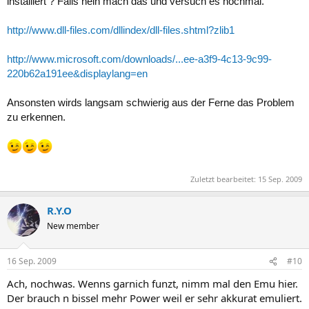
installiert ? Falls nein mach das und versuch es nochmal.
http://www.dll-files.com/dllindex/dll-files.shtml?zlib1
http://www.microsoft.com/downloads/...ee-a3f9-4c13-9c99-
220b62a191ee&displaylang=en
Ansonsten wirds langsam schwierig aus der Ferne das Problem
zu erkennen.
Zuletzt bearbeitet:
15 Sep. 2009
R.Y.O
New member
16 Sep. 2009
#10
Ach, nochwas. Wenns garnich funzt, nimm mal den Emu hier.
Der brauch n bissel mehr Power weil er sehr akkurat emuliert.