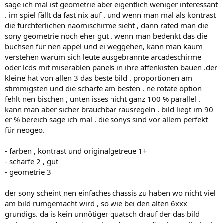
sage ich mal ist geometrie aber eigentlich weniger interessant
. im spiel fällt da fast nix auf . und wenn man mal als kontrast
die fürchterlichen naomischirme sieht , dann rated man die
sony geometrie noch eher gut . wenn man bedenkt das die
büchsen für nen appel und ei weggehen, kann man kaum
verstehen warum sich leute ausgebrannte arcadeschirme
oder lcds mit miserablen panels in ihre affenkisten bauen .der
kleine hat von allen 3 das beste bild . proportionen am
stimmigsten und die schärfe am besten . ne rotate option
fehlt nen bischen , unten isses nicht ganz 100 % parallel .
kann man aber sicher brauchbar rausregeln . bild liegt im 90
er % bereich sage ich mal . die sonys sind vor allem perfekt
für neogeo.
- farben , kontrast und originalgetreue 1+
- schärfe 2 , gut
- geometrie 3
der sony scheint nen einfaches chassis zu haben wo nicht viel
am bild rumgemacht wird , so wie bei den alten 6xxx
grundigs. da is kein unnötiger quatsch drauf der das bild