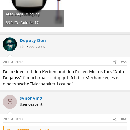
Auto-Degaussing.jpg
86.9 KB · Aufrufe: 17
Deputy Den
aka Klodo22002
20 Okt. 2012
#59
Deine Idee mit den Kerben und den Rollen-Micros fürs "Auto-
Degauss" find ich mal richtig gut. Ich bin Mechaniker, es ist
eine typische "Mechaniker-Lösung".
synonym9
S
User gesperrt
20 Okt. 2012
#60