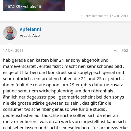
167.2 KB · Aufrufe: 16
Zuletzt bearbeitet:
17 Okt. 2011
apfelanni
Arcade Atze
17 Okt. 2011
#52
hab gerade den kasten bier 21 er sony abgeholt und
mameverscartet . erstes fazit : macht nen sehr schönes bild .
es gefällt ! farben und konstrast sind sonytypisch genial und
sehr natürlich . ein problem haben die 21 und 25 er jedoch .
ihnen fehlt die rotate option . im 29 er gibts dafür ne zusatz
platine samt nem wickelspulenring um den röhrenhals ,
ähnlich ner degausstrippe . geometrie scheint bei den sonys
nie die grosse stärke gewesen zu sein . das gilt für die
consumer tvs scheinbar genauso wie für die studis .
geofetischisten auf tauschtv suche sollten sich da eher an
metz orientieren . was da ab werk voreingestellt ist kann sich
echt sehenlassen und sucht seinesgleichen . für arcadezwecke