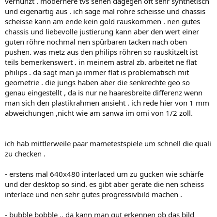
verhunzt . modernere tvs sehen dagegen oft sehr synthetisch
und eigenartig aus . ich sage mal röhre scheisse und chassis
scheisse kann am ende kein gold rauskommen . nen gutes
chassis und liebevolle justierung kann aber den wert einer
guten röhre nochmal nen spürbaren tacken nach oben
pushen. was metz aus den philips röhren so rauskitzelt ist
teils bemerkenswert . in meinem astral zb. arbeitet ne flat
philips . da sagt man ja immer flat is problematisch mit
geometrie . die jungs haben aber die senkrechte geo so
genau eingestellt , da is nur ne haaresbreite differenz wenn
man sich den plastikrahmen ansieht . ich rede hier von 1 mm
abweichungen ,nicht wie am sanwa im omi von 1/2 zoll.
ich hab mittlerweile paar mametestspiele um schnell die quali
zu checken .
- erstens mal 640x480 interlaced um zu gucken wie schärfe
und der desktop so sind. es gibt aber geräte die nen scheiss
interlace und nen sehr gutes progressivbild machen .
- bubble bobble .. da kann man gut erkennen ob das bild