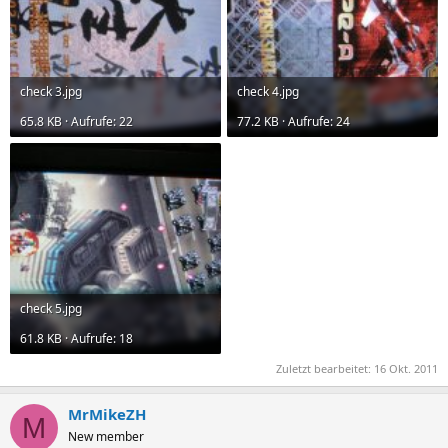
check 3.jpg
check 4.jpg
65.8 KB · Aufrufe: 22
77.2 KB · Aufrufe: 24
check 5.jpg
61.8 KB · Aufrufe: 18
Zuletzt bearbeitet:
16 Okt. 2011
MrMikeZH
M
New member