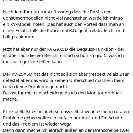
der geometrie ( rotation ) hatte . keine ahnung ob man das noch
verbessern kann . diese spule + pcb am röhrenhals wie im 29 er
Nachdem Ihr nun zur Auffassung dass die PVM´s den
haben die kleinen ja nicht , is nicht wild , mir fiel es halt auf .
Consumermodellen nicht viel nachstehen werde ich mir so
die trinitube aus einem der beiden 21 er sonys werde ich dank der
ein KV-Modell holen...das hat auch den Vorteil dass man an
speziellen form vermutlich mal in nen cocktailtisch verarzten , wo ne
einen Ersatz, falls die Röhre mal K.O. geht, relativ leicht und
gewölbte plexideckscheibe drüberkommt . wird evtl. nen
billig rankommt.
winterprojekt.
Jetzt hat aber nur der KV-29X5D die Degauss-Funktion - der
sowas halt hier :
ist aber laut diesem Bericht einfach schon zu groß...was ich
achja, ich frage mich was die 13 zoll sonys taugen . bisherige tv
mir auch gut vorstellen kann.
referenz war da bei mir grundig mit philips oder orion tubes . die
schweineteuren alten sony monitore mit scart , die man damals (
Der KV-25X5D hat das nicht soll sich aber (respektive als 21er
vor 25 jahren ) so am atari und amiga hatte waren ja auch top .
getestet aber das wird ja keinen Unterschied machen) beim
rollen keine Probleme gemacht.
Das ist für mich entscheidend da ich den Monitor drehbar
mache.
Prinzipiell: Ist es nicht eh so dass selbst wenn es beim rotaten
Probleme geben sollte ich einfach nur Aus- und Ein-schalte
und das Problem ist wieder weg?
Denn dann mache ich einfach außen an der Drehscheibe zwei