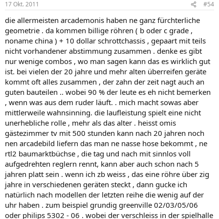
17 Okt. 2011
#54
die allermeisten arcademonis haben ne ganz fürchterliche
geometrie . da kommen billige röhren ( b oder c grade ,
noname china ) + 10 dollar schrottchassis , gepaart mit teils
nicht vorhandener abstimmung zusammen . denke es gibt
nur wenige combos , wo man sagen kann das es wirklich gut
ist. bei vielen der 20 jahre und mehr alten überreifen geräte
kommt oft alles zusammen , der zahn der zeit nagt auch an
guten bauteilen .. wobei 90 % der leute es eh nicht bemerken
, wenn was aus dem ruder läuft. . mich macht sowas aber
mittlerweile wahnsinning. die laufleistung spielt eine nicht
unerhebliche rolle , mehr als das alter . heisst omis
gästezimmer tv mit 500 stunden kann nach 20 jahren noch
nen arcadebild liefern das man ne nasse hose bekommt , ne
rtl2 baumarktbüchse , die tag und nach mit sinnlos voll
aufgedrehten reglern rennt, kann aber auch schon nach 5
jahren platt sein . wenn ich zb weiss , das eine röhre über zig
jahre in verschiedenen geräten steckt , dann gucke ich
natürlich nach modellen der letzten reihe die wenig auf der
uhr haben . zum beispiel grundig greenville 02/03/05/06
oder philips 5302 - 06 . wobei der verschleiss in der spielhalle