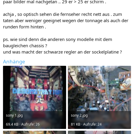
paar bilder mal nachgetan .. 29 er > 25 er schirm .
achja , so optisch sehen die fernseher recht nett aus . zum
taten aber weniger geeignet wegen der tonnage als auch der
runden form hinten .
ps. wie sind denn die anderen sony modelle mit dem
baugleichen chassis ?
und was macht der schwarze regler an der sockelplatine ?
Anhänge
sony 1.jpg
sony 2.jpg
69.4 KB · Aufrufe: 26
81 KB · Aufrufe: 24