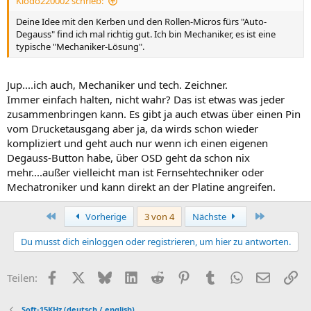
Klodo220002 schrieb:
Deine Idee mit den Kerben und den Rollen-Micros fürs "Auto-
Degauss" find ich mal richtig gut. Ich bin Mechaniker, es ist eine
typische "Mechaniker-Lösung".
Jup....ich auch, Mechaniker und tech. Zeichner.
Immer einfach halten, nicht wahr? Das ist etwas was jeder
zusammenbringen kann. Es gibt ja auch etwas über einen Pin
vom Drucketausgang aber ja, da wirds schon wieder
kompliziert und geht auch nur wenn ich einen eigenen
Degauss-Button habe, über OSD geht da schon nix
mehr....außer vielleicht man ist Fernsehtechniker oder
Mechatroniker und kann direkt an der Platine angreifen.
Erste
Letzte
Vorherige
3 von 4
Nächste
Du musst dich einloggen oder registrieren, um hier zu antworten.
Facebook
X (Twitter)
Bluesky
LinkedIn
Reddit
Pinterest
Tumblr
WhatsApp
E-Mail
Li
Teilen:
Soft-15KHz (deutsch / english)