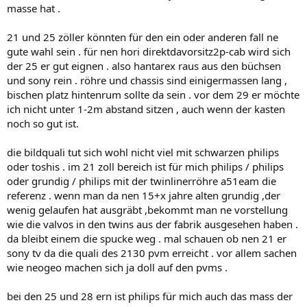
masse hat .
21 und 25 zöller könnten für den ein oder anderen fall ne
gute wahl sein . für nen hori direktdavorsitz2p-cab wird sich
der 25 er gut eignen . also hantarex raus aus den büchsen
und sony rein . röhre und chassis sind einigermassen lang ,
bischen platz hintenrum sollte da sein . vor dem 29 er möchte
ich nicht unter 1-2m abstand sitzen , auch wenn der kasten
noch so gut ist.
die bildquali tut sich wohl nicht viel mit schwarzen philips
oder toshis . im 21 zoll bereich ist für mich philips / philips
oder grundig / philips mit der twinlinerröhre a51eam die
referenz . wenn man da nen 15+x jahre alten grundig ,der
wenig gelaufen hat ausgräbt ,bekommt man ne vorstellung
wie die valvos in den twins aus der fabrik ausgesehen haben .
da bleibt einem die spucke weg . mal schauen ob nen 21 er
sony tv da die quali des 2130 pvm erreicht . vor allem sachen
wie neogeo machen sich ja doll auf den pvms .
bei den 25 und 28 ern ist philips für mich auch das mass der