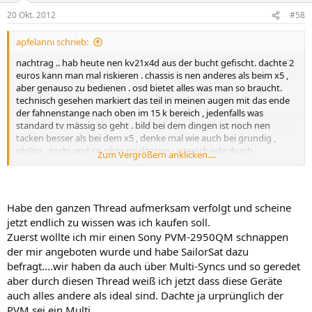
20 Okt. 2012
#58
apfelanni schrieb:
nachtrag .. hab heute nen kv21x4d aus der bucht gefischt. dachte 2
euros kann man mal riskieren . chassis is nen anderes als beim x5 ,
aber genauso zu bedienen . osd bietet alles was man so braucht.
technisch gesehen markiert das teil in meinen augen mit das ende
der fahnenstange nach oben im 15 k bereich , jedenfalls was
standard tv mässig so geht . bild bei dem dingen ist noch nen
tacken besser als bei dem x5 , denke mal wie auch bei grundig ,
philips , toshi und co gibts qualitative unterschiede durch
Zum Vergrößern anklicken....
streuungen der geräte , unterschiedliche gute oder schlechte
einstellungen und alterung /defekte. bei der schwemme an
exzellenten tvs als ersatzschirm für quasi nix verstehe ich leute
nimmer , die auf tft setzen oder sich matschild und burnerflaschen
Habe den ganzen Thread aufmerksam verfolgt und scheine
in ihre holzsärge verbasteln. den kollertest haben bei sonys
jetzt endlich zu wissen was ich kaufen soll.
bestanden , vertikal als auch cocktailartig haben beide den
Zuerst wollte ich mir einen Sony PVM-2950QM schnappen
testparcour ohne probleme bewältigt. also keine falschfarben durch
der mir angeboten wurde und habe SailorSat dazu
magnetismus , der degausser macht seine arbeit ( beim x4 deutlich
beim einschalten zu vernehmen ! ). hier hatten ihre studiobrüder
befragt....wir haben da auch über Multi-Syncs und so geredet
pvms ja bischen probleme .
aber durch diesen Thread weiß ich jetzt dass diese Geräte
auch alles andere als ideal sind. Dachte ja urprünglich der
einziges manko was auffiel war , das der x5 ne leichte abweichung in
PVM sei ein Multi....