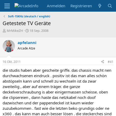
Anmelden
Registrieren
Soft-15KHz (deutsch / english)
Getestete TV Geräte
E
E
MrMikeZH
18 Sep. 2008
r
r
s
s
apfelanni
t
t
Arcade Atze
e
e
l
l
l
l
16 Okt. 2011
#41
e
t
r
a
die studis haben aber gescheite griffe. das chassis macht nen
m
durchwachsenen eindruck . positiv ist das man alles schön
abstöpseln kann und schnell zu wechseln ist da zwar
zweiteilig , aber auf einem träger. die ganze
deckelverschraubung is aber einigermassen scheisse. oben
die clipsereien , dann haste das netzkabel noch doof
dazwischen und der pappendeckel ist kaum wieder
zuzubekommen . fast wie die letzten beko grundigs oder ne
x360 . das kann man auch besser lösen . die steckerches sind