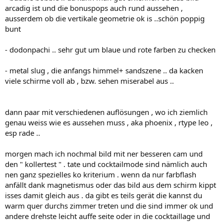
arcadig ist und die bonuspops auch rund aussehen ,
ausserdem ob die vertikale geometrie ok is ..schön poppig
bunt
- dodonpachi .. sehr gut um blaue und rote farben zu checken
- metal slug , die anfangs himmel+ sandszene .. da kacken
viele schirme voll ab , bzw. sehen miserabel aus ..
dann paar mit verschiedenen auflösungen , wo ich ziemlich
genau weiss wie es aussehen muss , aka phoenix , rtype leo ,
esp rade ..
morgen mach ich nochmal bild mit ner besseren cam und
den " kollertest " . tate und cocktailmode sind nämlich auch
nen ganz spezielles ko kriterium . wenn da nur farbflash
anfällt dank magnetismus oder das bild aus dem schirm kippt
isses damit gleich aus . da gibt es teils gerät die kannst du
warm quer durchs zimmer treten und die sind immer ok und
andere drehste leicht auffe seite oder in die cocktaillage und