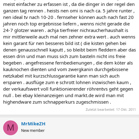
meist einfacher zu erfassen ist , da die dinger in der regel den
ganzen tag rennen . heists nen omi is nach ca. 5 jahre runter ,
nen ideal tv nach 10-20 . fernseher können auch nach fast 20
jahren noch top ergebnisse liefern , wenns nicht gerade die
24-7 glotzer waren . achja tierfreier nichraucherhaushalt is
mir mittlerweile auch mal nen zehner extra wert . auch wenns
kein garant für nen besseres bild ist ( die kisten gehen bei
denen genausschnell kaputt , so bleibt beim fleddern aber das
essen drin und man muss sich zum basteln nicht ins freie
begeben . angefressene fernbedienungen , die dem köter als
kauknochen dienten und vom zwergkanin durchgebissene
netzkabel mit kurzschlussgarantie kann man sich auch
ersparen . ausflüge zum e schrott lohnen inzwischen kaum ,
der verkaufswert voll funktionierender röhrentvs geht gegen
null . bei ebay kleinanzeigen und markt.de wird man mit
highendware zum schnapperkurs zugeschmissen .
Zuletzt bearbeitet:
17 Okt. 2011
MrMikeZH
M
New member