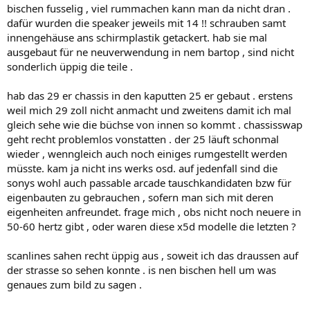
bischen fusselig , viel rummachen kann man da nicht dran .
dafür wurden die speaker jeweils mit 14 !! schrauben samt
innengehäuse ans schirmplastik getackert. hab sie mal
ausgebaut für ne neuverwendung in nem bartop , sind nicht
sonderlich üppig die teile .
hab das 29 er chassis in den kaputten 25 er gebaut . erstens
weil mich 29 zoll nicht anmacht und zweitens damit ich mal
gleich sehe wie die büchse von innen so kommt . chassisswap
geht recht problemlos vonstatten . der 25 läuft schonmal
wieder , wenngleich auch noch einiges rumgestellt werden
müsste. kam ja nicht ins werks osd. auf jedenfall sind die
sonys wohl auch passable arcade tauschkandidaten bzw für
eigenbauten zu gebrauchen , sofern man sich mit deren
eigenheiten anfreundet. frage mich , obs nicht noch neuere in
50-60 hertz gibt , oder waren diese x5d modelle die letzten ?
scanlines sahen recht üppig aus , soweit ich das draussen auf
der strasse so sehen konnte . is nen bischen hell um was
genaues zum bild zu sagen .