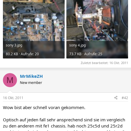
sony 3.jpg
sony 4.jpg
80.2 KB · Aufrufe: 20
73.7 KB · Aufrufe: 25
Zuletzt bearbeitet:
16 Okt. 2011
MrMikeZH
M
New member
16 Okt. 2011
#42
Wow bist aber schnell voran gekommen.
Optisch auf jeden fall sehr ansprechend sind sie im vergleich
zu den anderen mit fe1 chassis. hab noch 25c5d und 25r2d