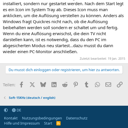
installiert, sondern nur gestartet werden. Nach dem Start legt
es ein Icon im System Tray ab. Dieses Icon muss man
anklicken, um die Auflösung verstellen zu können. Anders als
Windows fragt Quickres nicht nach, ob die Auflösung
beibehalten werden soll sondern er schaltet um und fertig.
Wenn du eine Auflösung erwischst, die dein TV nicht
darstellen kann, ist es notwendig, dass du den PC im
abgesicherten Modus neu startest...dazu musst du dann
wieder einen PC-Monitor anschließen.
Zuletzt bearbeitet:
19 Jan. 2015
Du musst dich einloggen oder registrieren, um hier zu antworten.
Facebook
X (Twitter)
Bluesky
LinkedIn
Reddit
Pinterest
Tumblr
WhatsApp
E-Mail
Li
Teilen:
Soft-15KHz (deutsch / english)
DE
Kontakt
Nutzungsbedingungen
Datenschutz
Hilfe und Impressum
Start
R
S