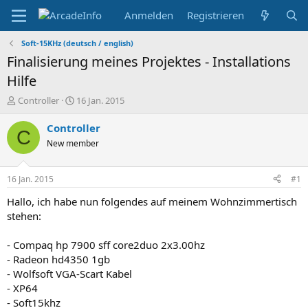
Anmelden
Registrieren
Soft-15KHz (deutsch / english)
Finalisierung meines Projektes - Installations
Hilfe
E
E
Controller
16 Jan. 2015
r
r
s
s
Controller
C
t
t
New member
e
e
l
l
l
l
16 Jan. 2015
#1
e
t
r
a
Hallo, ich habe nun folgendes auf meinem Wohnzimmertisch
m
stehen:
- Compaq hp 7900 sff core2duo 2x3.00hz
- Radeon hd4350 1gb
- Wolfsoft VGA-Scart Kabel
- XP64
- Soft15khz