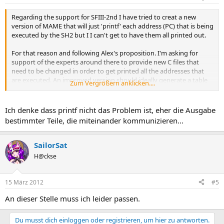
Regarding the support for SFIII-2nd I have tried to creat a new
version of MAME that will just 'printf' each address (PC) that is being
executed by the SH2 but I I can't get to have them all printed out.
For that reason and following Alex's proposition. I'm asking for
support of the experts around there to provide new C files that
need to be changed in order to get printed all the addresses that
are executed. An improved version should ideally generate a table
Zum Vergrößern anklicken....
that sets to one te value of an address if it was exectued, so we
avoid getting laaaarge output files. This is not critical, as a little
script in Notepad++ could do the job.
Ich denke dass printf nicht das Problem ist, eher die Ausgabe
bestimmter Teile, die miteinander kommunizieren...
SailorSat
H@ckse
15 März 2012
#5
An dieser Stelle muss ich leider passen.
Du musst dich einloggen oder registrieren, um hier zu antworten.