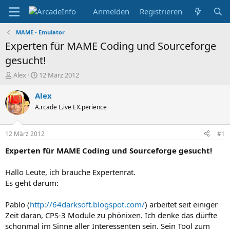
Anmelden
Registrieren
MAME - Emulator
Experten für MAME Coding und Sourceforge
gesucht!
E
E
Alex
12 März 2012
r
r
s
s
Alex
t
t
A.rcade L.ive EX.perience
e
e
l
l
l
l
12 März 2012
#1
e
t
r
a
Experten für MAME Coding und Sourceforge gesucht!
m
Hallo Leute, ich brauche Expertenrat.
Es geht darum:
Pablo (
http://64darksoft.blogspot.com/
) arbeitet seit einiger
Zeit daran, CPS-3 Module zu phönixen. Ich denke das dürfte
schonmal im Sinne aller Interessenten sein. Sein Tool zum