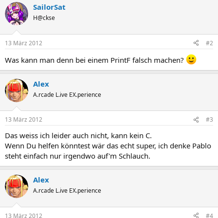
SailorSat
H@ckse
13 März 2012
#2
Was kann man denn bei einem PrintF falsch machen?
Alex
A.rcade L.ive EX.perience
13 März 2012
#3
Das weiss ich leider auch nicht, kann kein C.
Wenn Du helfen könntest wär das echt super, ich denke Pablo
steht einfach nur irgendwo auf'm Schlauch.
Alex
A.rcade L.ive EX.perience
13 März 2012
#4