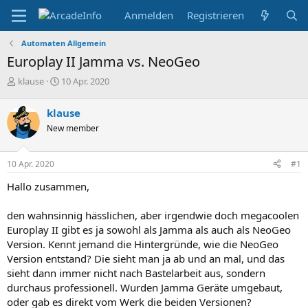
Anmelden
Registrieren
Automaten Allgemein
Europlay II Jamma vs. NeoGeo
E
E
klause
10 Apr. 2020
r
r
s
s
klause
t
t
New member
e
e
l
l
l
l
10 Apr. 2020
#1
e
t
r
a
Hallo zusammen,
m
den wahnsinnig hässlichen, aber irgendwie doch megacoolen
Europlay II gibt es ja sowohl als Jamma als auch als NeoGeo
Version. Kennt jemand die Hintergründe, wie die NeoGeo
Version entstand? Die sieht man ja ab und an mal, und das
sieht dann immer nicht nach Bastelarbeit aus, sondern
durchaus professionell. Wurden Jamma Geräte umgebaut,
oder gab es direkt vom Werk die beiden Versionen?