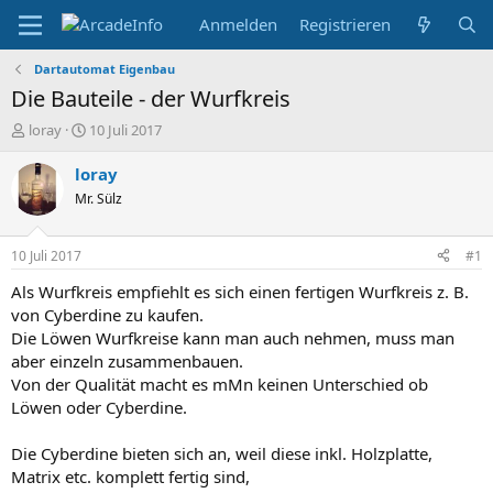
Anmelden
Registrieren
Dartautomat Eigenbau
Die Bauteile - der Wurfkreis
E
E
loray
10 Juli 2017
r
r
s
s
loray
t
t
Mr. Sülz
e
e
l
l
l
l
10 Juli 2017
#1
e
t
r
a
Als Wurfkreis empfiehlt es sich einen fertigen Wurfkreis z. B.
m
von Cyberdine zu kaufen.
Die Löwen Wurfkreise kann man auch nehmen, muss man
aber einzeln zusammenbauen.
Von der Qualität macht es mMn keinen Unterschied ob
Löwen oder Cyberdine.
Die Cyberdine bieten sich an, weil diese inkl. Holzplatte,
Matrix etc. komplett fertig sind,