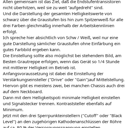
Allen gemeinsam ist das Ziel, daß die Endstufentransistoren
nicht überhitzen, weil sie zu weit "aufgedreht" sind.
Und die Darstellung der gesamten Helligkeitswerte von
schwarz über die Graustufen bis hin zum Spitzenweiß für alle
drei Farben gleichmäßig innerhalb der Arbeitskennlinien
erfolgt.
Ich spreche hier absichtlich von Schw / Weiß, weil nur eine
gute Darstellung sämlicher Graustufen ohne Einfärbung ein
gutes Farbbild ergeben kann.
Die Einstellung sollte also möglichst bei stehendem Bild, am
Besten Grautreppe erfolgen, wenn das Gerät so 1/4 Stunde
mit mittlerer Helligkeit im Betrieb ist.
Anfangsvoraussetzung ist dabei die Einstellung der
Verstärkungseinsteller ("Drive" oder "Gain")auf Mittelstellung.
Hiervon gibt es meistens zwei, bei manchen Chassis auch drei
auf dem Neckboard.
Dann mit dem Helligkeitspoti minimale Helligkeit einstellen
und Signalstecker trennen. Kontraststeller ebenfalls auf
Minimum.
Jetzt mit den drei Sperrpunkteinstellern ("Cutoff" oder "Black
Level") an den zugehörigen Kathodenanschlüssen der Röhre
auf ca. 80 % der Versorgungsspannung einstellen.