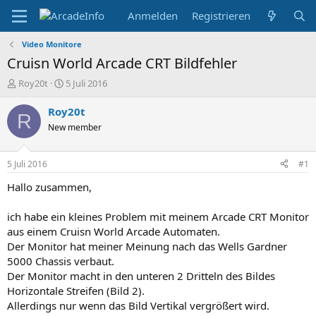
Anmelden
Registrieren
Video Monitore
Cruisn World Arcade CRT Bildfehler
E
E
Roy20t
5 Juli 2016
r
r
s
s
Roy20t
R
t
t
New member
e
e
l
l
l
l
5 Juli 2016
#1
e
t
r
a
Hallo zusammen,
m
ich habe ein kleines Problem mit meinem Arcade CRT Monitor
aus einem Cruisn World Arcade Automaten.
Der Monitor hat meiner Meinung nach das Wells Gardner
5000 Chassis verbaut.
Der Monitor macht in den unteren 2 Dritteln des Bildes
Horizontale Streifen (Bild 2).
Allerdings nur wenn das Bild Vertikal vergrößert wird.