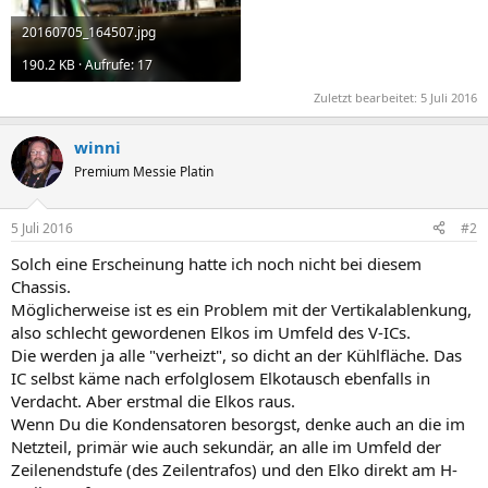
20160705_164507.jpg
190.2 KB · Aufrufe: 17
Zuletzt bearbeitet:
5 Juli 2016
winni
Premium Messie Platin
5 Juli 2016
#2
Solch eine Erscheinung hatte ich noch nicht bei diesem
Chassis.
Möglicherweise ist es ein Problem mit der Vertikalablenkung,
also schlecht gewordenen Elkos im Umfeld des V-ICs.
Die werden ja alle "verheizt", so dicht an der Kühlfläche. Das
IC selbst käme nach erfolglosem Elkotausch ebenfalls in
Verdacht. Aber erstmal die Elkos raus.
Wenn Du die Kondensatoren besorgst, denke auch an die im
Netzteil, primär wie auch sekundär, an alle im Umfeld der
Zeilenendstufe (des Zeilentrafos) und den Elko direkt am H-