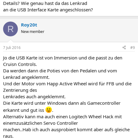
Da ich noch ein Arcade Mame Cab mit 51ger Arcade Röhre besitze
Details? Wie genau hast da das Lenkrad
würde ich gerne den
an die USB Interface Karte angeschlossen?
größeren Cruisn Monitor dort einbauen.
Roy20t
R
New member
7 Juli 2016
#9
Jo die USB Karte ist von Immersion und die passt zu den
Cruisn Controls.
Da werden dann die Poties von den Pedalen und vom
Lenkrad angeklemmt.
Und der Motor vom Happ Active Wheel wird für FFB und die
Zentrierung des
Lenkrades auch angeklemmt.
Die Karte wird unter Windows dann als Gamecontroller
erkannt und gut iss
.
Alternativ kann ma auch einen Logitech Wheel Hack mit
einemzusätzlichen Servo Controller
machen..Hab ich auch ausprobiert kommt aber aufs gleiche
raus.