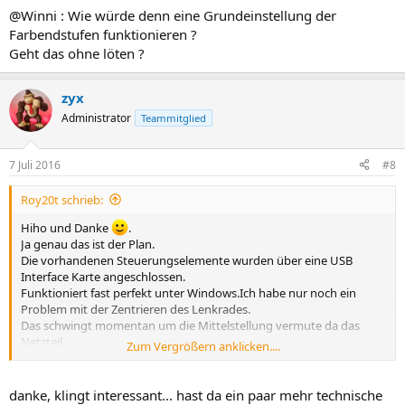
@Winni : Wie würde denn eine Grundeinstellung der
Farbendstufen funktionieren ?
Geht das ohne löten ?
zyx
Administrator
Teammitglied
7 Juli 2016
#8
Roy20t schrieb:
Hiho und Danke
.
Ja genau das ist der Plan.
Die vorhandenen Steuerungselemente wurden über eine USB
Interface Karte angeschlossen.
Funktioniert fast perfekt unter Windows.Ich habe nur noch ein
Problem mit der Zentrieren des Lenkrades.
Das schwingt momentan um die Mittelstellung vermute da das
Netzteil.
Zum Vergrößern anklicken....
Ursprünglich wollte ich nur Emulatoren Race Games damit zocken.
Dann kam der Gedanke halt auch PC Race damit zu spielen.
Dann würde aber die Röhre rauskommen und ein 32 Zoll TFT rein.
danke, klingt interessant... hast da ein paar mehr technische