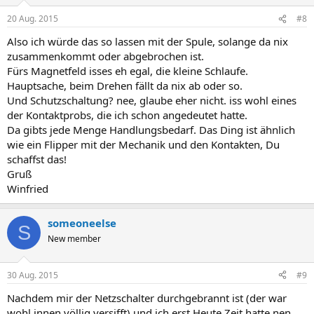
20 Aug. 2015
#8
Also ich würde das so lassen mit der Spule, solange da nix
zusammenkommt oder abgebrochen ist.
Fürs Magnetfeld isses eh egal, die kleine Schlaufe.
Hauptsache, beim Drehen fällt da nix ab oder so.
Und Schutzschaltung? nee, glaube eher nicht. iss wohl eines
der Kontaktprobs, die ich schon angedeutet hatte.
Da gibts jede Menge Handlungsbedarf. Das Ding ist ähnlich
wie ein Flipper mit der Mechanik und den Kontakten, Du
schaffst das!
Gruß
Winfried
someoneelse
S
New member
30 Aug. 2015
#9
Nachdem mir der Netzschalter durchgebrannt ist (der war
wohl innen völlig versifft) und ich erst Heute Zeit hatte nen