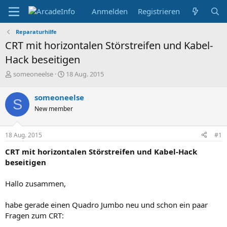
Anmelden
Registrieren
Reparaturhilfe
CRT mit horizontalen Störstreifen und Kabel-
Hack beseitigen
E
E
someoneelse
18 Aug. 2015
r
r
s
s
someoneelse
S
t
t
New member
e
e
l
l
l
l
18 Aug. 2015
#1
e
t
r
a
CRT mit horizontalen Störstreifen und Kabel-Hack
m
beseitigen
Hallo zusammen,
habe gerade einen Quadro Jumbo neu und schon ein paar
Fragen zum CRT: