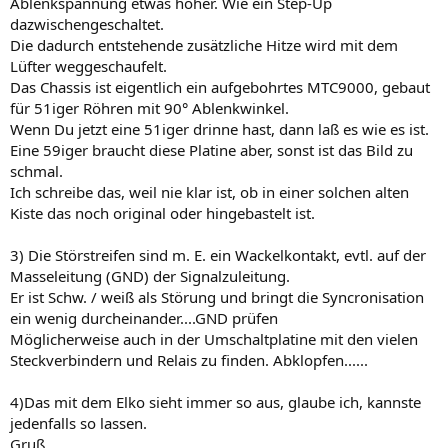
Ablenkspannung etwas höher. Wie ein Step-Up
dazwischengeschaltet.
Die dadurch entstehende zusätzliche Hitze wird mit dem
Lüfter weggeschaufelt.
Das Chassis ist eigentlich ein aufgebohrtes MTC9000, gebaut
für 51iger Röhren mit 90° Ablenkwinkel.
Wenn Du jetzt eine 51iger drinne hast, dann laß es wie es ist.
Eine 59iger braucht diese Platine aber, sonst ist das Bild zu
schmal.
Ich schreibe das, weil nie klar ist, ob in einer solchen alten
Kiste das noch original oder hingebastelt ist.
3) Die Störstreifen sind m. E. ein Wackelkontakt, evtl. auf der
Masseleitung (GND) der Signalzuleitung.
Er ist Schw. / weiß als Störung und bringt die Syncronisation
ein wenig durcheinander....GND prüfen
Möglicherweise auch in der Umschaltplatine mit den vielen
Steckverbindern und Relais zu finden. Abklopfen......
4)Das mit dem Elko sieht immer so aus, glaube ich, kannste
jedenfalls so lassen.
Gruß