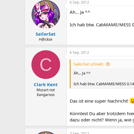
6 Sep. 2012
Äh... Ja ^^
Ich hab btw. CabMAME/MESS 0.
SailorSat
H@ckse
6 Sep. 2012
C
SailorSat schrieb:
Äh... Ja ^^
Ich hab btw. CabMAME/MESS 0.146
Clark Kent
Mozart not
Kangaroos
Das ist eine super Nachricht!
Könntest Du aber trotzdem hi
dazu oder nicht? Wenn ja, wie g
7 Sep. 2012