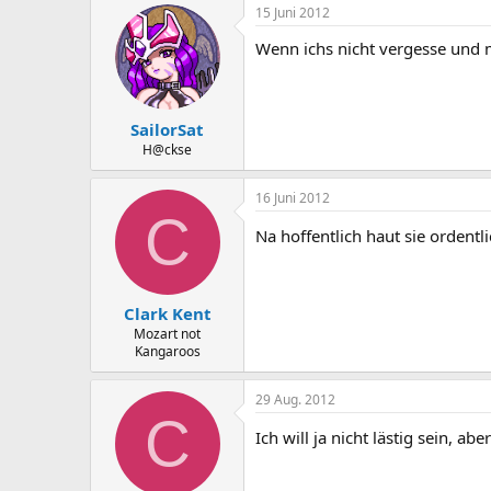
15 Juni 2012
Wenn ichs nicht vergesse und m
SailorSat
H@ckse
16 Juni 2012
C
Na hoffentlich haut sie ordentl
Clark Kent
Mozart not
Kangaroos
29 Aug. 2012
C
Ich will ja nicht lästig sein, ab