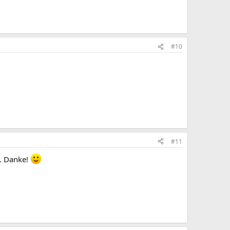
#10
#11
.. Danke!