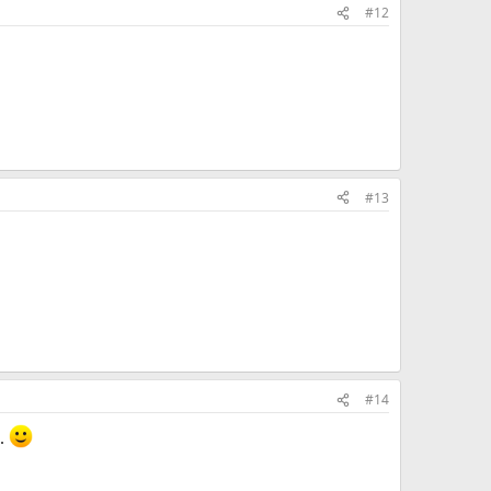
#12
#13
#14
2.