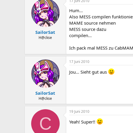
17 Juni 2010
Hum...
Also MESS compilen funktionier
MAME source nehmen
MESS source dazu
SailorSat
compilen...
H@ckse
Ich pack mal MESS zu CabMAME
17 Juni 2010
Jou... Sieht gut aus
SailorSat
H@ckse
19 Juni 2010
C
Yeah! Super!!