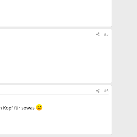
#5
#6
en Kopf für sowas