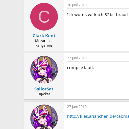
26 Juni 2010
C
Ich würds wirklich 32bit brauc
Clark Kent
Mozart not
Kangaroos
27 Juni 2010
compile läuft.
SailorSat
H@ckse
27 Juni 2010
http://files.arianchen.de/ca