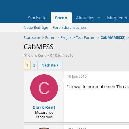
Startseite
Foren
Aktuelles
Mitglieder
Neue Beiträge
Foren durchsuchen
Startseite
Foren
Projekt / Test Forum
CabMAME(32)
CabMESS
E
E
Clark Kent
10 Juni 2010
r
r
1
2
Nächste
s
s
t
t
e
e
10 Juni 2010
l
l
C
l
l
Ich wollte nur mal einen Thre
e
t
r
a
m
Clark Kent
Mozart not
Kangaroos