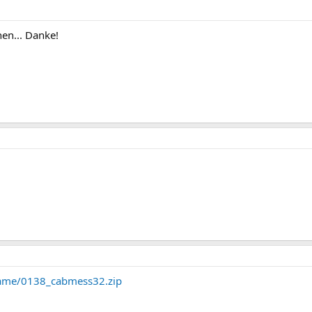
hen... Danke!
bmame/0138_cabmess32.zip