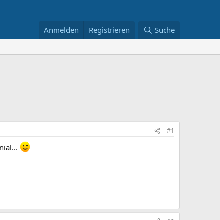
Anmelden
Registrieren
Suche
#1
ial...