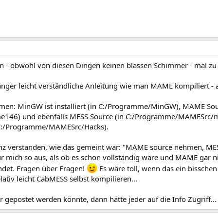
en - obwohl von diesen Dingen keinen blassen Schimmer - mal zu
nfänger leicht verständliche Anleitung wie man MAME kompiliert -
ammen: MinGW ist installiert (in C:/Programme/MinGW), MAME Sour
46) und ebenfalls MESS Source (in C:/Programme/MAMESrc/m
n C:/Programme/MAMESrc/Hacks).
 ganz verstanden, wie das gemeint war: "MAME source nehmen, ME
ür mich so aus, als ob es schon vollständig wäre und MAME gar ni
det. Fragen über Fragen!
Es wäre toll, wenn das ein bissche
lativ leicht CabMESS selbst kompilieren...
r gepostet werden könnte, dann hätte jeder auf die Info Zugriff...