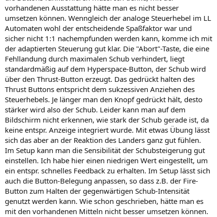
vorhandenen Ausstattung hätte man es nicht besser
umsetzen können. Wenngleich der analoge Steuerhebel im LL
Automaten wohl der entscheidende Spaßfaktor war und
sicher nicht 1:1 nachempfunden werden kann, komme ich mit
der adaptierten Steuerung gut klar. Die "Abort"-Taste, die eine
Fehllandung durch maximalen Schub verhindert, liegt
standardmäßig auf dem Hyperspace-Button, der Schub wird
über den Thrust-Button erzeugt. Das gedrückt halten des
Thrust Buttons entspricht dem sukzessiven Anziehen des
Steuerhebels. Je länger man den Knopf gedrückt hält, desto
stärker wird also der Schub. Leider kann man auf dem
Bildschirm nicht erkennen, wie stark der Schub gerade ist, da
keine entspr. Anzeige integriert wurde. Mit etwas Übung lässt
sich das aber an der Reaktion des Landers ganz gut fühlen.
Im Setup kann man die Sensibilität der Schubsteigerung gut
einstellen. Ich habe hier einen niedrigen Wert eingestellt, um
ein entspr. schnelles Feedback zu erhalten. Im Setup lässt sich
auch die Button-Belegung anpassen, so dass z.B. der Fire-
Button zum Halten der gegenwärtigen Schub-Intensität
genutzt werden kann. Wie schon geschrieben, hätte man es
mit den vorhandenen Mitteln nicht besser umsetzen können.