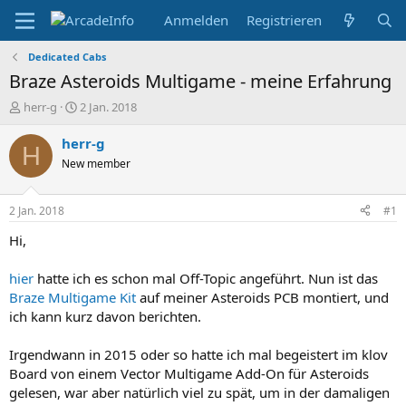
Anmelden
Registrieren
Dedicated Cabs
Braze Asteroids Multigame - meine Erfahrung
E
E
herr-g
2 Jan. 2018
r
r
s
s
herr-g
H
t
t
New member
e
e
l
l
l
l
2 Jan. 2018
#1
e
t
r
a
Hi,
m
hier
hatte ich es schon mal Off-Topic angeführt. Nun ist das
Braze Multigame Kit
auf meiner Asteroids PCB montiert, und
ich kann kurz davon berichten.
Irgendwann in 2015 oder so hatte ich mal begeistert im klov
Board von einem Vector Multigame Add-On für Asteroids
gelesen, war aber natürlich viel zu spät, um in der damaligen