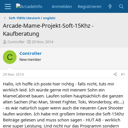
Anmelden
Registrieren
Soft-15KHz (deutsch / english)
Arcade-Mame-Projekt-Soft-15Khz -
Kaufberatung
E
E
Controller
29 Nov. 2014
r
r
s
s
Controller
C
t
t
New member
e
e
l
l
l
l
29 Nov. 2014
#1
e
t
r
a
Hallo, ich hoffe ich poste hier richtig - falls nicht, tuts mir
m
wirklich leid. Ich würde gerne mit meinem Sohn ein
MameCabinet bauen. Laufen sollen hauptsächlich die ganzen
alten Sachen (Pac-Man, Street Fighter, Toki, Wonderboy, etc...)
- es wär natürlich super wenn auch die neueren Cave Shooter
laufen würden. Ich habe mit großem Interesse die Soft-15Khz
Beiträge gelesen und muss schon sagen - HUT AB - wirklich
eine super Leistung. Und nicht nur das Programm sondern