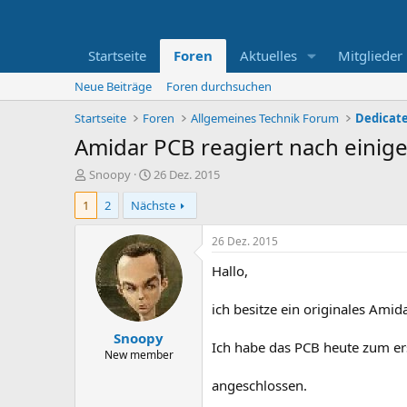
Startseite
Foren
Aktuelles
Mitglieder
Neue Beiträge
Foren durchsuchen
Startseite
Foren
Allgemeines Technik Forum
Dedicat
Amidar PCB reagiert nach einige
E
E
Snoopy
26 Dez. 2015
r
r
1
2
Nächste
s
s
t
t
e
e
26 Dez. 2015
l
l
Hallo,
l
l
e
t
r
a
ich besitze ein originales Ami
m
Snoopy
Ich habe das PCB heute zum e
New member
angeschlossen.