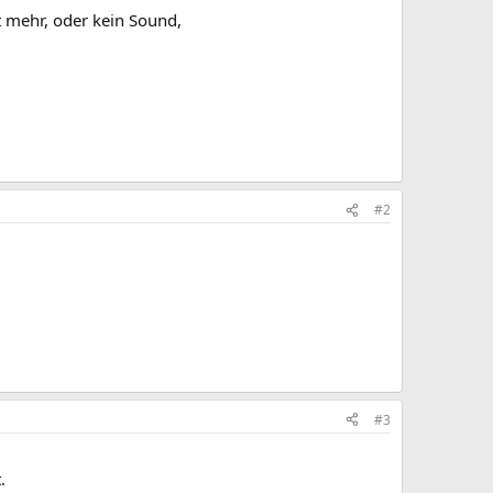
ht mehr, oder kein Sound,
#2
#3
.