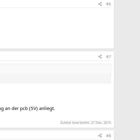
#6
#7
g an der pcb (5V) anliegt.
Zuletzt bearbeitet:
27 Dez. 2015
#8