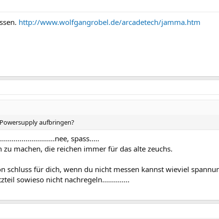
essen.
http://www.wolfgangrobel.de/arcadetech/jamma.htm
r Powersupply aufbringen?
......................nee, spass.....
n zu machen, die reichen immer für das alte zeuchs.
on schluss für dich, wenn du nicht messen kannst wieviel spannun
teil sowieso nicht nachregeln..............