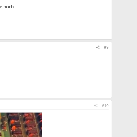
te noch
#9
#10