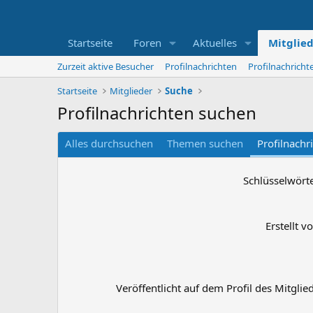
Startseite
Foren
Aktuelles
Mitglie
Zurzeit aktive Besucher
Profilnachrichten
Profilnachrich
Startseite
Mitglieder
Suche
Profilnachrichten suchen
Alles durchsuchen
Themen suchen
Profilnachr
Schlüsselwört
Erstellt v
Veröffentlicht auf dem Profil des Mitglie