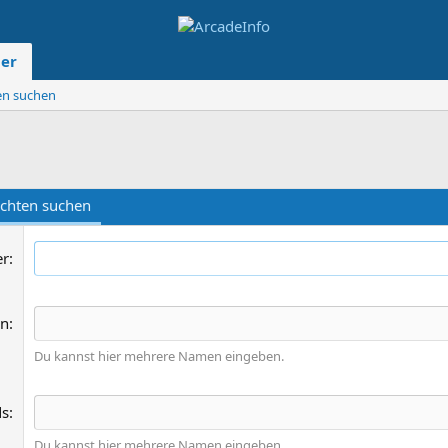
der
ten suchen
ichten suchen
er
on
Du kannst hier mehrere Namen eingeben.
ds
Du kannst hier mehrere Namen eingeben.