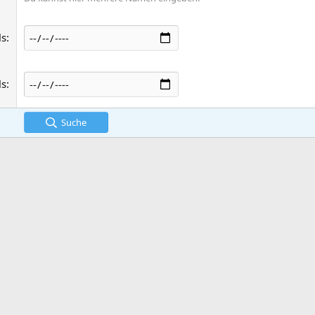
ls
ls
Suche