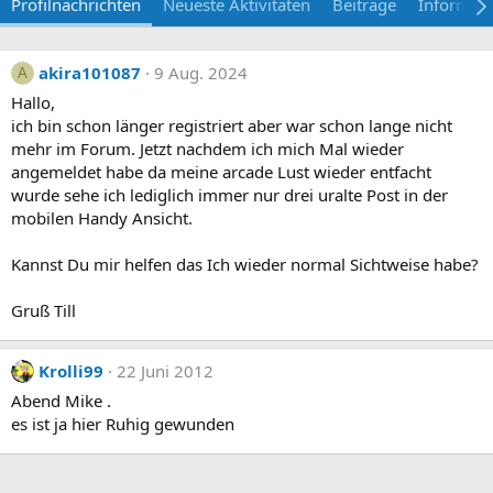
Profilnachrichten
Neueste Aktivitäten
Beiträge
Informat
akira101087
9 Aug. 2024
A
Hallo,
ich bin schon länger registriert aber war schon lange nicht
mehr im Forum. Jetzt nachdem ich mich Mal wieder
angemeldet habe da meine arcade Lust wieder entfacht
wurde sehe ich lediglich immer nur drei uralte Post in der
mobilen Handy Ansicht.
Kannst Du mir helfen das Ich wieder normal Sichtweise habe?
Gruß Till
Krolli99
22 Juni 2012
Abend Mike .
es ist ja hier Ruhig gewunden