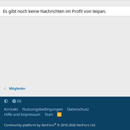
Es gibt noch keine Nachrichten im Profil von teipan.
Mitglieder
DE
Kontakt
Nutzungsbedingungen
Datenschutz
Hilfe und Impressum
Start
R
S
S
®
Community platform by XenForo
© 2010-2026 XenForo Ltd.