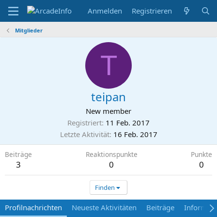
Anmelden
Registrieren
Mitglieder
T
teipan
New member
Registriert
11 Feb. 2017
Letzte Aktivität
16 Feb. 2017
Beiträge
Reaktionspunkte
Punkte
3
0
0
Finden
Profilnachrichten
Neueste Aktivitäten
Beiträge
Informat