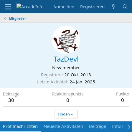
Anmelden
Registrieren
Mitglieder
TazDevl
New member
Registriert
20 Okt. 2013
Letzte Aktivität
24 Jan. 2025
Beiträge
Reaktionspunkte
Punkte
30
0
0
Finden
Profilnachrichten
Neueste Aktivitäten
Beiträge
Informat