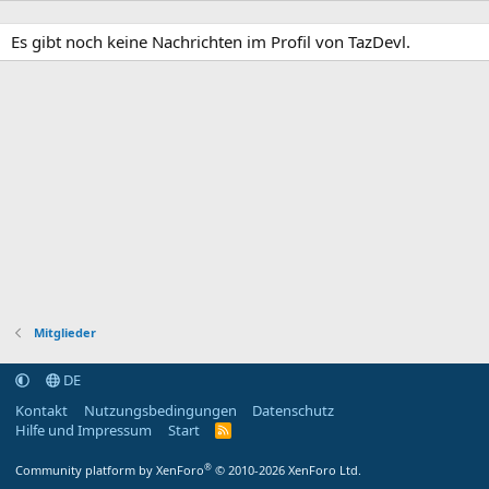
Es gibt noch keine Nachrichten im Profil von TazDevl.
Mitglieder
DE
Kontakt
Nutzungsbedingungen
Datenschutz
Hilfe und Impressum
Start
R
S
S
®
Community platform by XenForo
© 2010-2026 XenForo Ltd.