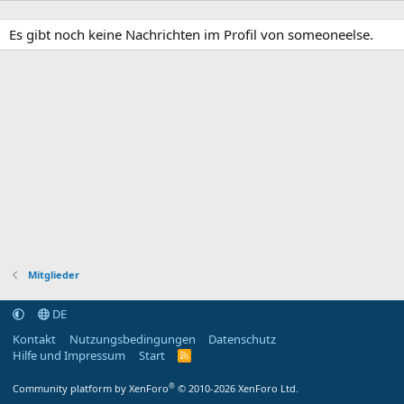
Es gibt noch keine Nachrichten im Profil von someoneelse.
Mitglieder
DE
Kontakt
Nutzungsbedingungen
Datenschutz
Hilfe und Impressum
Start
R
S
S
®
Community platform by XenForo
© 2010-2026 XenForo Ltd.