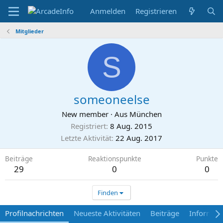
Anmelden
Registrieren
Mitglieder
S
someoneelse
New member
·
Aus
München
Registriert
8 Aug. 2015
Letzte Aktivität
22 Aug. 2017
Beiträge
Reaktionspunkte
Punkte
29
0
0
Finden
Profilnachrichten
Neueste Aktivitäten
Beiträge
Informat