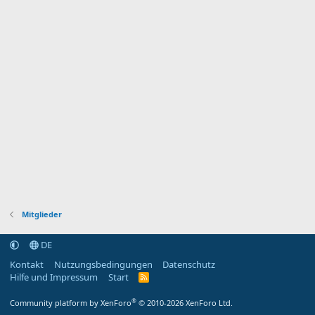
Mitglieder
DE
Kontakt
Nutzungsbedingungen
Datenschutz
Hilfe und Impressum
Start
R
S
S
®
Community platform by XenForo
© 2010-2026 XenForo Ltd.