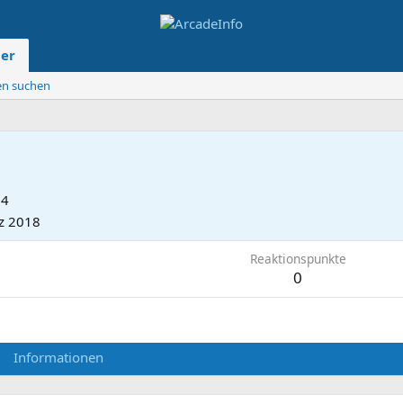
der
ten suchen
04
z 2018
Reaktionspunkte
0
Informationen