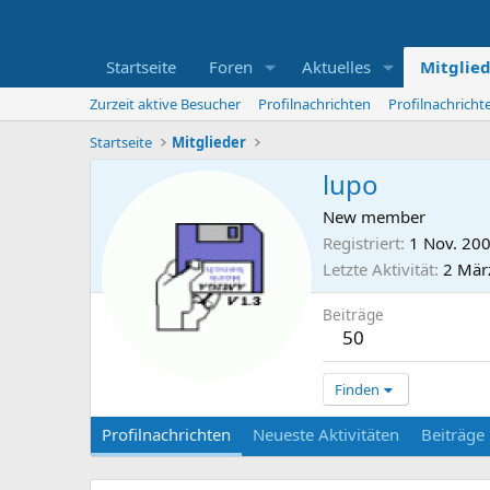
Startseite
Foren
Aktuelles
Mitglie
Zurzeit aktive Besucher
Profilnachrichten
Profilnachrich
Startseite
Mitglieder
lupo
New member
Registriert
1 Nov. 20
Letzte Aktivität
2 Mär
Beiträge
50
Finden
Profilnachrichten
Neueste Aktivitäten
Beiträge