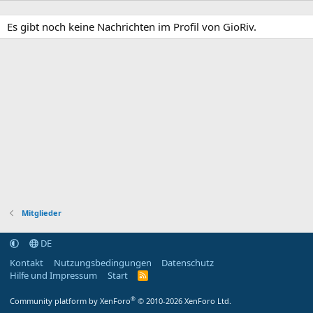
Es gibt noch keine Nachrichten im Profil von GioRiv.
Mitglieder
DE
Kontakt
Nutzungsbedingungen
Datenschutz
Hilfe und Impressum
Start
R
S
S
®
Community platform by XenForo
© 2010-2026 XenForo Ltd.