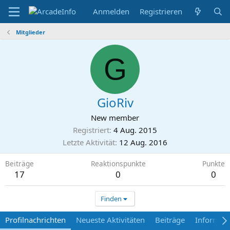
Anmelden
Registrieren
Mitglieder
G
GioRiv
New member
Registriert
4 Aug. 2015
Letzte Aktivität
12 Aug. 2016
Beiträge
Reaktionspunkte
Punkte
17
0
0
Finden
Profilnachrichten
Neueste Aktivitäten
Beiträge
Informat