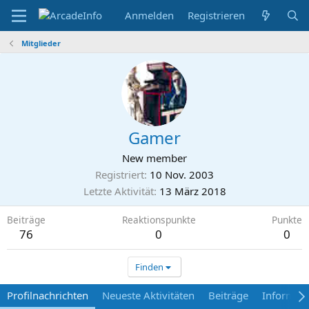
Anmelden
Registrieren
Mitglieder
Gamer
New member
Registriert
10 Nov. 2003
Letzte Aktivität
13 März 2018
Beiträge
Reaktionspunkte
Punkte
76
0
0
Finden
Profilnachrichten
Neueste Aktivitäten
Beiträge
Informat