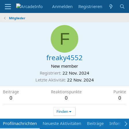
Anmelden
Registrieren
Mitglieder
F
freaky4552
New member
Registriert
22 Nov. 2024
Letzte Aktivität
22 Nov. 2024
Beiträge
Reaktionspunkte
Punkte
0
0
0
Finden
Profilnachrichten
Neueste Aktivitäten
Beiträge
Informat