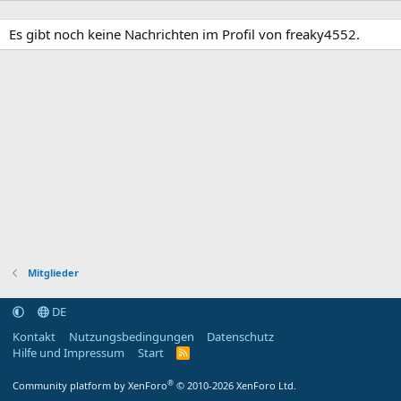
Es gibt noch keine Nachrichten im Profil von freaky4552.
Mitglieder
DE
Kontakt
Nutzungsbedingungen
Datenschutz
Hilfe und Impressum
Start
R
S
S
®
Community platform by XenForo
© 2010-2026 XenForo Ltd.