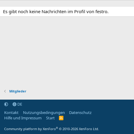
Es gibt noch keine Nachrichten im Profil von festro.
Mitglieder
DE
Kontakt
Nutzungsbedingungen
Datenschutz
Hilfe und Impressum
Start
R
S
S
®
Community platform by XenForo
© 2010-2026 XenForo Ltd.