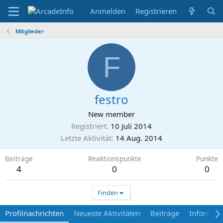
Anmelden
Registrieren
Mitglieder
F
festro
New member
Registriert
10 Juli 2014
Letzte Aktivität
14 Aug. 2014
Beiträge
Reaktionspunkte
Punkte
4
0
0
Finden
Profilnachrichten
Neueste Aktivitäten
Beiträge
Informat