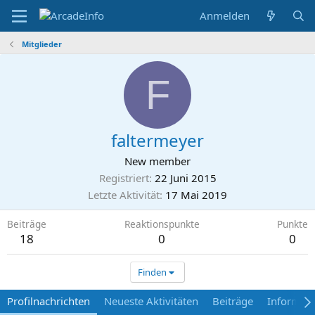
Anmelden
Mitglieder
F
faltermeyer
New member
Registriert
22 Juni 2015
Letzte Aktivität
17 Mai 2019
Beiträge
Reaktionspunkte
Punkte
18
0
0
Finden
Profilnachrichten
Neueste Aktivitäten
Beiträge
Informat