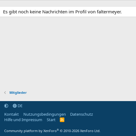
Es gibt noch keine Nachrichten im Profil von faltermeyer.
Mitglieder
DE
Kontakt
Nutzungsbedingungen
Datenschutz
Hilfe und Impressum
Start
R
S
S
®
Community platform by XenForo
© 2010-2026 XenForo Ltd.