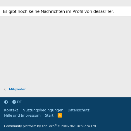
Es gibt noch keine Nachrichten im Profil von desasTTer.
Mitglieder
DE
Kontakt
Nutzungsbedingungen
Datenschutz
Hilfe und Impressum
Start
R
S
S
®
Community platform by XenForo
© 2010-2026 XenForo Ltd.