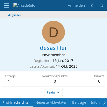
Anmelden
Mitglieder
D
desasTTer
New member
Registriert
15 Jan. 2017
Letzte Aktivität
11 Okt. 2025
Beiträge
Reaktionspunkte
Punkte
1
0
0
Finden
Profilnachrichten
Neueste Aktivitäten
Beiträge
Informat