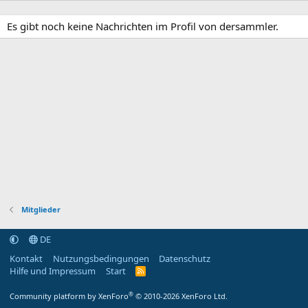
Es gibt noch keine Nachrichten im Profil von dersammler.
Mitglieder
DE
Kontakt
Nutzungsbedingungen
Datenschutz
Hilfe und Impressum
Start
R
S
S
®
Community platform by XenForo
© 2010-2026 XenForo Ltd.