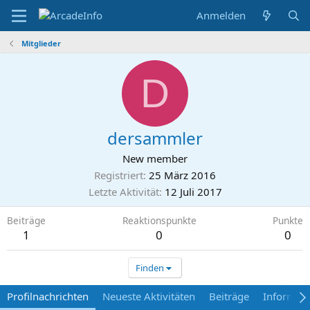
Anmelden
Mitglieder
D
dersammler
New member
Registriert
25 März 2016
Letzte Aktivität
12 Juli 2017
Beiträge
Reaktionspunkte
Punkte
1
0
0
Finden
Profilnachrichten
Neueste Aktivitäten
Beiträge
Informat