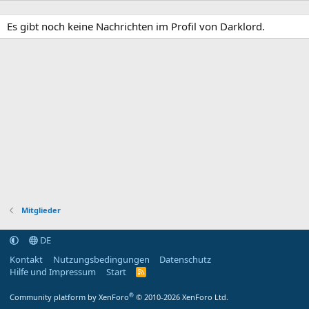
Es gibt noch keine Nachrichten im Profil von Darklord.
Mitglieder
DE
Kontakt
Nutzungsbedingungen
Datenschutz
Hilfe und Impressum
Start
R
S
S
®
Community platform by XenForo
© 2010-2026 XenForo Ltd.