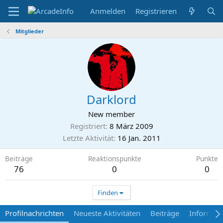
Anmelden
Registrieren
Mitglieder
Darklord
New member
Registriert
8 März 2009
Letzte Aktivität
16 Jan. 2011
Beiträge
Reaktionspunkte
Punkte
76
0
0
Finden
Profilnachrichten
Neueste Aktivitäten
Beiträge
Informat