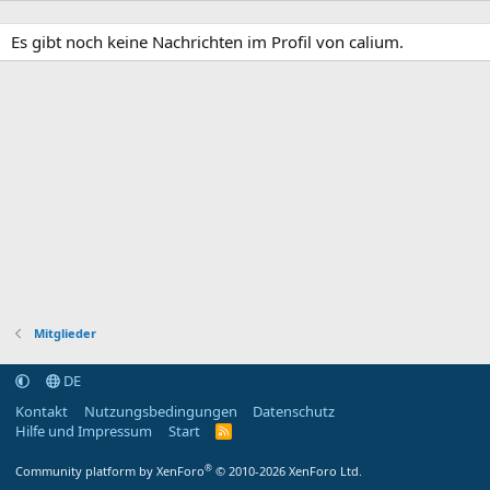
Es gibt noch keine Nachrichten im Profil von calium.
Mitglieder
DE
Kontakt
Nutzungsbedingungen
Datenschutz
Hilfe und Impressum
Start
R
S
S
®
Community platform by XenForo
© 2010-2026 XenForo Ltd.