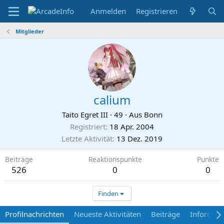
Anmelden
Registrieren
Mitglieder
calium
Taito Egret III
·
49
·
Aus
Bonn
Registriert
18 Apr. 2004
Letzte Aktivität
13 Dez. 2019
Beiträge
Reaktionspunkte
Punkte
526
0
0
Finden
Profilnachrichten
Neueste Aktivitäten
Beiträge
Informat