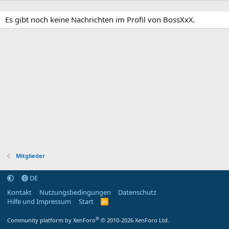
Es gibt noch keine Nachrichten im Profil von BossXxX.
Mitglieder
DE
Kontakt
Nutzungsbedingungen
Datenschutz
Hilfe und Impressum
Start
R
S
S
®
Community platform by XenForo
© 2010-2026 XenForo Ltd.