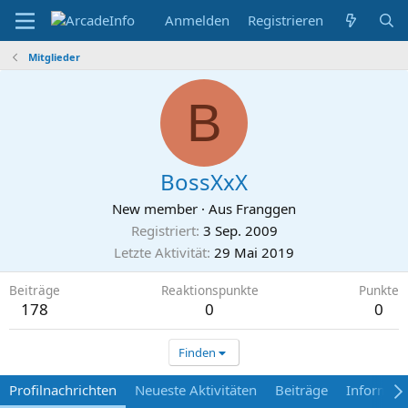
Anmelden
Registrieren
Mitglieder
B
BossXxX
New member
·
Aus
Franggen
Registriert
3 Sep. 2009
Letzte Aktivität
29 Mai 2019
Beiträge
Reaktionspunkte
Punkte
178
0
0
Finden
Profilnachrichten
Neueste Aktivitäten
Beiträge
Informat