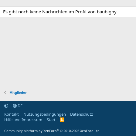
Es gibt noch keine Nachrichten im Profil von baubigny.
Mitglieder
DE
Kontakt
Nutzungsbedingungen
Datenschutz
Hilfe und Impressum
Start
R
S
S
®
Community platform by XenForo
© 2010-2026 XenForo Ltd.