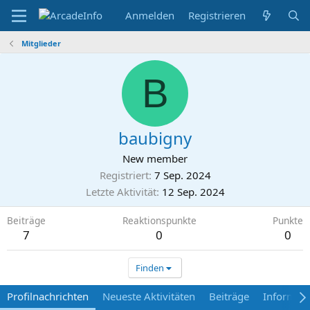
Anmelden
Registrieren
Mitglieder
B
baubigny
New member
Registriert
7 Sep. 2024
Letzte Aktivität
12 Sep. 2024
Beiträge
Reaktionspunkte
Punkte
7
0
0
Finden
Profilnachrichten
Neueste Aktivitäten
Beiträge
Informat