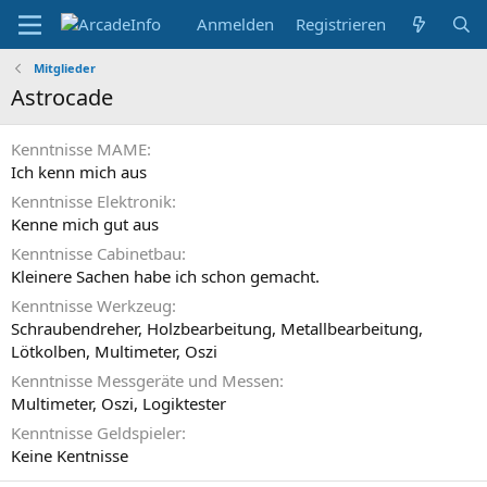
Anmelden
Registrieren
Mitglieder
Astrocade
Kenntnisse MAME
Ich kenn mich aus
Kenntnisse Elektronik
Kenne mich gut aus
Kenntnisse Cabinetbau
Kleinere Sachen habe ich schon gemacht.
Kenntnisse Werkzeug
Schraubendreher
Holzbearbeitung
Metallbearbeitung
Lötkolben
Multimeter
Oszi
Kenntnisse Messgeräte und Messen
Multimeter
Oszi
Logiktester
Kenntnisse Geldspieler
Keine Kentnisse