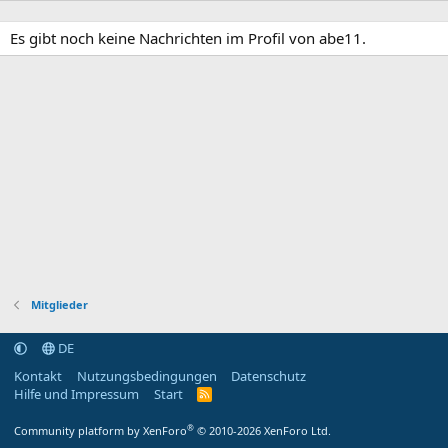
Es gibt noch keine Nachrichten im Profil von abe11.
Mitglieder
DE
Kontakt
Nutzungsbedingungen
Datenschutz
Hilfe und Impressum
Start
R
S
S
®
Community platform by XenForo
© 2010-2026 XenForo Ltd.