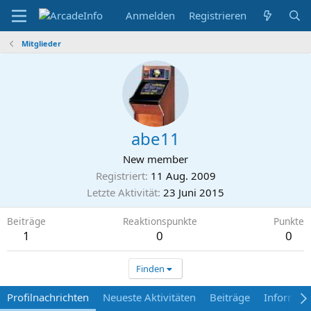
Anmelden
Registrieren
Mitglieder
abe11
New member
Registriert
11 Aug. 2009
Letzte Aktivität
23 Juni 2015
Beiträge
Reaktionspunkte
Punkte
1
0
0
Finden
Profilnachrichten
Neueste Aktivitäten
Beiträge
Informat